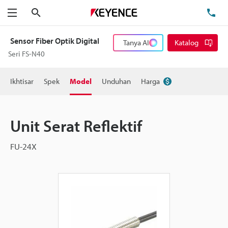
Cari
Te
Menu
Sensor Fiber Optik Digital
Tanya AI
Katalog
Seri FS-N40
Ikhtisar
Spek
Model
Unduhan
Harga
Unit Serat Reflektif
FU-24X