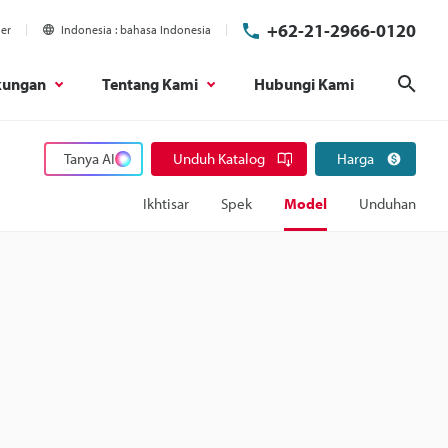
+62-21-2966-0120
ier
Indonesia
bahasa Indonesia
kungan
Tentang Kami
Hubungi Kami
Cari
Tanya AI
Unduh Katalog
Harga
Ikhtisar
Spek
Model
Unduhan