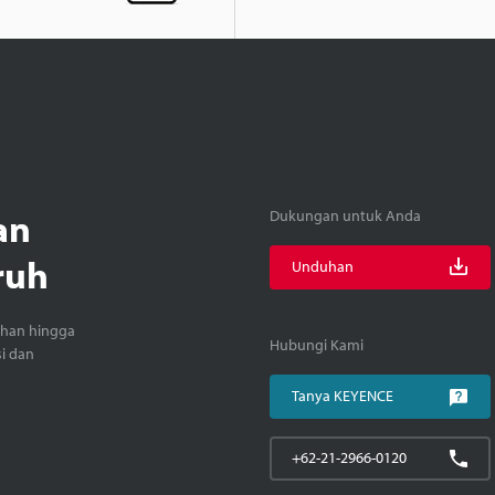
an
Dukungan untuk Anda
ruh
Unduhan
ihan hingga
Hubungi Kami
si dan
Tanya KEYENCE
+62-21-2966-0120