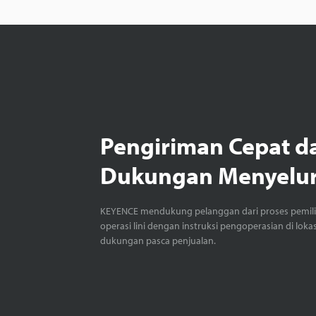
Pengiriman Cepat d
Dukungan Menyelu
KEYENCE mendukung pelanggan dari proses pemil
operasi lini dengan instruksi pengoperasian di loka
dukungan pasca penjualan.