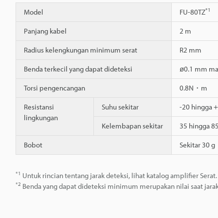
*1
Model
FU-80TZ
Panjang kabel
2 m
Radius kelengkungan minimum serat
R2 mm
Benda terkecil yang dapat dideteksi
ø0.1 mm ma
Torsi pengencangan
0.8N・m
Resistansi
Suhu sekitar
-20 hingga 
lingkungan
Kelembapan sekitar
35 hingga 8
Bobot
Sekitar 30 g
*1
Untuk rincian tentang jarak deteksi, lihat katalog amplifier Serat.
*2
Benda yang dapat dideteksi minimum merupakan nilai saat jarak d