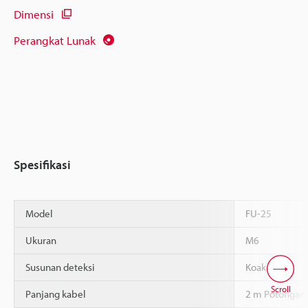
Dimensi
Perangkat Lunak
Spesifikasi
Model
FU-25
Ukuran
M6
Susunan deteksi
Koaksial
Scroll
Panjang kabel
2 m Potongan