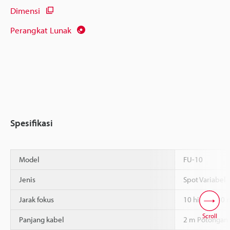
Dimensi
Perangkat Lunak
Spesifikasi
Model
FU-10
Jenis
Spot Variabel
Jarak fokus
10 hingga 30
Scroll
Panjang kabel
2 m Potongan