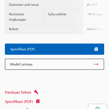
Diameter unit serat
ø1.3×2
Resistansi
Suhu sekitar
-40 hingga +7
lingkungan
Bobot
Sekitar 5 g
Spesifikasi (PDF)
Model Lainnya
Panduan Teknis
Spesifikasi (PDF)
B