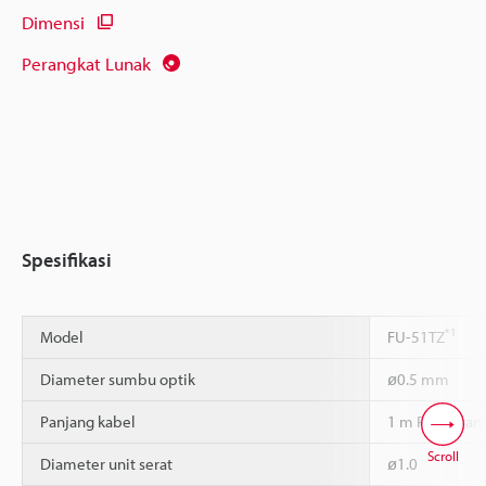
Dimensi
Perangkat Lunak
Spesifikasi
*1
Model
FU-51TZ
Diameter sumbu optik
ø0.5 mm
Panjang kabel
1 m Potongan
Scroll
Diameter unit serat
ø1.0