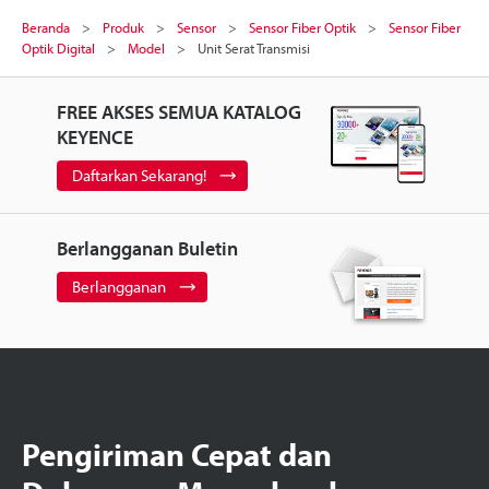
Beranda
Produk
Sensor
Sensor Fiber Optik
Sensor Fiber
Optik Digital
Model
Unit Serat Transmisi
FREE AKSES SEMUA KATALOG
KEYENCE
Daftarkan Sekarang!
Berlangganan Buletin
Berlangganan
Pengiriman Cepat dan