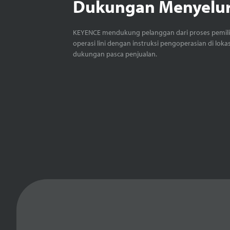
Dukungan Menyelu
KEYENCE mendukung pelanggan dari proses pemil
operasi lini dengan instruksi pengoperasian di loka
dukungan pasca penjualan.