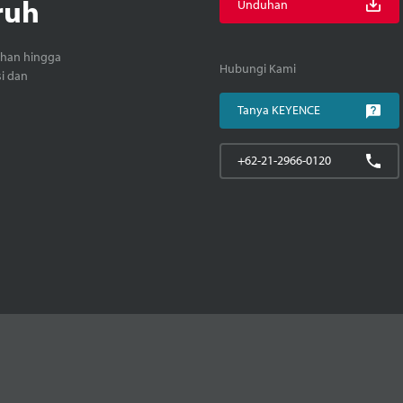
ruh
Unduhan
ihan hingga
Hubungi Kami
si dan
Tanya KEYENCE
+62-21-2966-0120