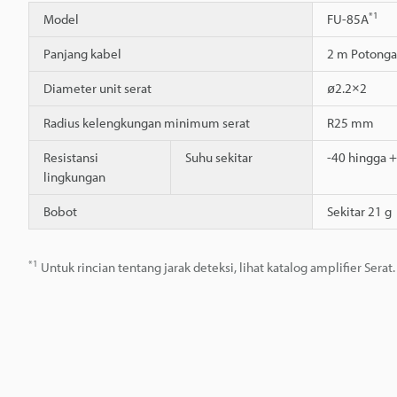
*1
Model
FU-85A
Panjang kabel
2 m Potonga
Diameter unit serat
ø2.2×2
Radius kelengkungan minimum serat
R25 mm
Resistansi
Suhu sekitar
-40 hingga 
lingkungan
Bobot
Sekitar 21 g
*1
Untuk rincian tentang jarak deteksi, lihat katalog amplifier Serat.