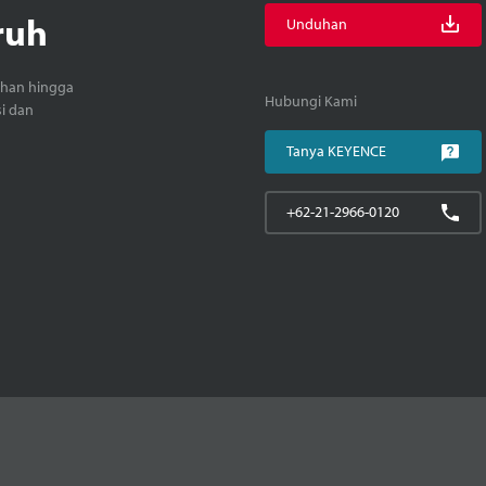
ruh
Unduhan
ihan hingga
Hubungi Kami
si dan
Tanya KEYENCE
+62-21-2966-0120