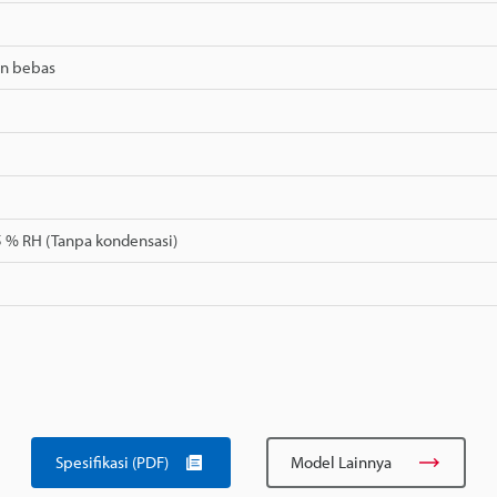
n bebas
5 % RH (Tanpa kondensasi)
Spesifikasi (PDF)
Model Lainnya