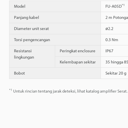
*1
Model
FU-A05D
Panjang kabel
2 m Potonga
Diameter unit serat
ø2.2
Torsi pengencangan
0.3 Nm
Resistansi
Peringkat enclosure
IP67
lingkungan
Kelembapan sekitar
35 hingga 8
Bobot
Sekitar 20 g
*1
Untuk rincian tentang jarak deteksi, lihat katalog amplifier Serat.