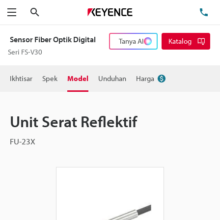
Cari
Te
Menu
Sensor Fiber Optik Digital
Tanya AI
Katalog
Seri FS-V30
Ikhtisar
Spek
Model
Unduhan
Harga
Unit Serat Reflektif
FU-23X