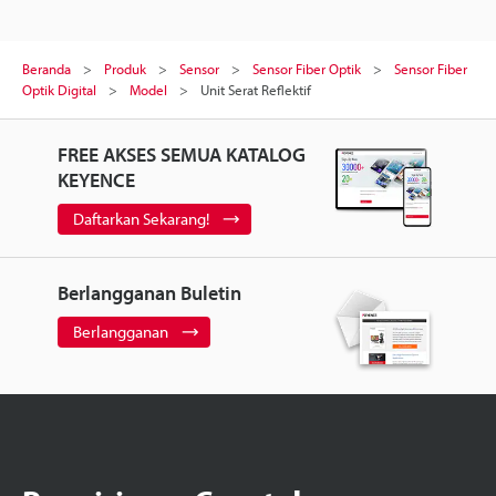
Beranda
Produk
Sensor
Sensor Fiber Optik
Sensor Fiber
Optik Digital
Model
Unit Serat Reflektif
FREE AKSES SEMUA KATALOG
KEYENCE
Daftarkan Sekarang!
Berlangganan Buletin
Berlangganan