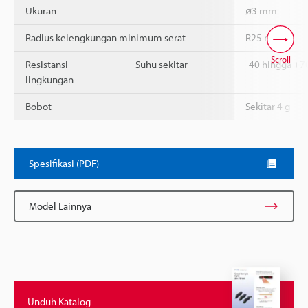
Ukuran
ø3 mm
Radius kelengkungan minimum serat
R25 mm
Scroll
Resistansi
Suhu sekitar
-40 hingga +7
lingkungan
Bobot
Sekitar 4 g
Spesifikasi (PDF)
Model Lainnya
Unduh Katalog