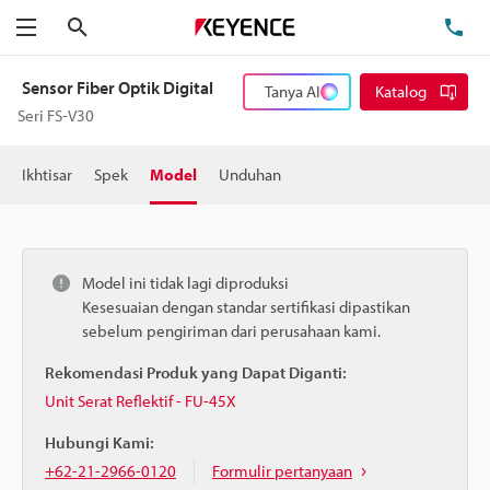
Cari
Te
Menu
Sensor Fiber Optik Digital
Tanya AI
Katalog
Seri FS-V30
Ikhtisar
Spek
Model
Unduhan
Model ini tidak lagi diproduksi
Kesesuaian dengan standar sertifikasi dipastikan
sebelum pengiriman dari perusahaan kami.
Rekomendasi Produk yang Dapat Diganti:
Unit Serat Reflektif - FU-45X
Hubungi Kami:
+62-21-2966-0120
Formulir pertanyaan