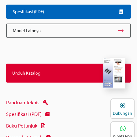
Spesifikasi (PDF)
Model Lainnya
Unduh Katalog
Panduan Teknis
B
Dukungan
Spesifikasi (PDF)
Buku Petunjuk
WhatsApp