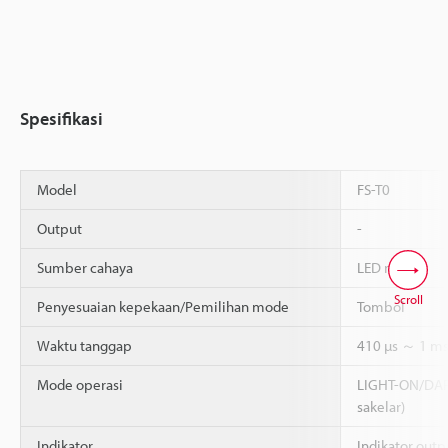
Spesifikasi
Model
FS-T0
Output
-
Sumber cahaya
LED merah
Scroll
Penyesuaian kepekaan/Pemilihan mode
Tombol
Waktu tanggap
410 µs ～ 1 m
Mode operasi
LIGHT-ON/DARK
sakelar)
Indikator
Indikator outp