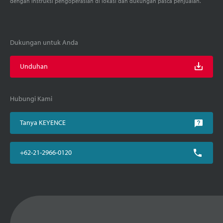
dengan instruksi pengoperasian di lokasi dan dukungan pasca penjualan.
Dukungan untuk Anda
Unduhan
Hubungi Kami
Tanya KEYENCE
+62-21-2966-0120