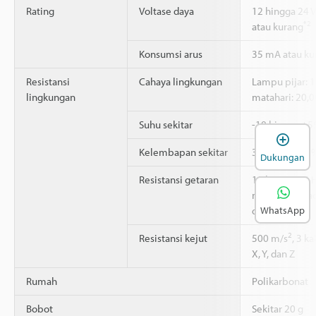
Rating
Voltase daya
12 hingga 24 V
*2
atau kurang
Konsumsi arus
35 mA atau ku
Resistansi
Cahaya lingkungan
Lampu pijar: 1
lingkungan
matahari: 20,0
Suhu sekitar
-10 hingga +5
B
Kelembapan sekitar
35 hingga 85 
Dukungan
Resistansi getaran
10 hingga 55 
mm, 2 jam pad
dan Z
WhatsApp
2
Resistansi kejut
500 m/s
, 3 k
X, Y, dan Z
Rumah
Polikarbonat
Bobot
Sekitar 20 g