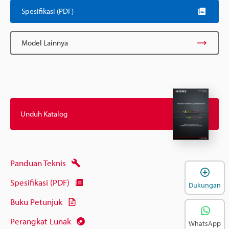
Spesifikasi (PDF)
Model Lainnya
Unduh Katalog
Panduan Teknis
B
Spesifikasi (PDF)
Dukungan
Buku Petunjuk
Perangkat Lunak
WhatsApp