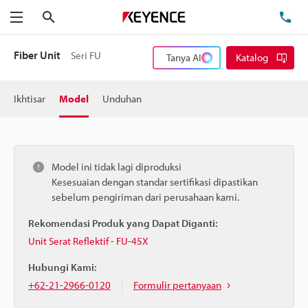
Cari
Te
Menu
Fiber Unit
Seri FU
Tanya AI
Katalog
Ikhtisar
Model
Unduhan
Model ini tidak lagi diproduksi
Kesesuaian dengan standar sertifikasi dipastikan
sebelum pengiriman dari perusahaan kami.
Rekomendasi Produk yang Dapat Diganti:
Unit Serat Reflektif - FU-45X
Hubungi Kami:
+62-21-2966-0120
Formulir pertanyaan