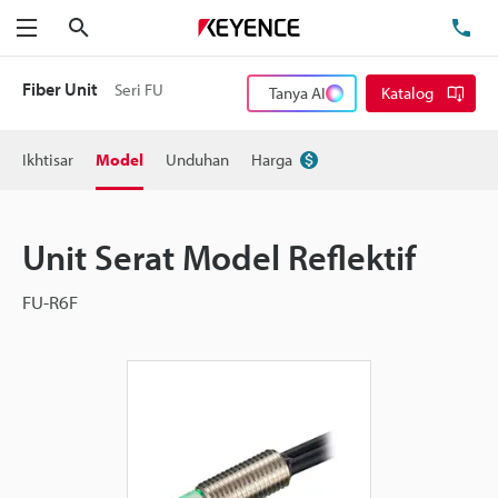
Cari
Te
Menu
Fiber Unit
Seri FU
Tanya AI
Katalog
Ikhtisar
Model
Unduhan
Harga
Unit Serat Model Reflektif
FU-R6F