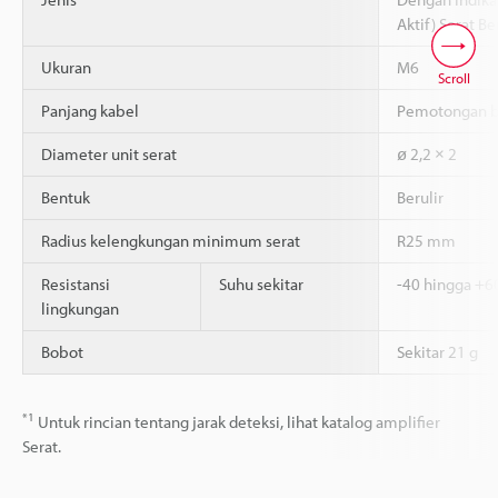
Aktif) Serat B
Ukuran
M6
Scroll
Panjang kabel
Pemotongan b
Diameter unit serat
ø 2,2 × 2
Bentuk
Berulir
Radius kelengkungan minimum serat
R25 mm
Resistansi
Suhu sekitar
-40 hingga +6
lingkungan
Bobot
Sekitar 21 g
*1
Untuk rincian tentang jarak deteksi, lihat katalog amplifier
Serat.