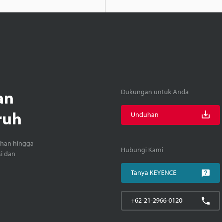
an
Dukungan untuk Anda
ruh
Unduhan
ihan hingga
Hubungi Kami
si dan
Tanya KEYENCE
+62-21-2966-0120