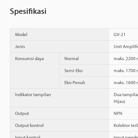
Spesifikasi
Model
GV-21
Jenis
Unit Amplifi
Konsumsi daya
Normal
maks. 2200 
Semi-Eko
maks. 1700 
Eko-Penuh
maks. 1600 
Indikator tampilan
Dua tampilan 
Hijau)
Output
NPN
Output kontrol
Kolektor ter
Input kontrol
Input penghe