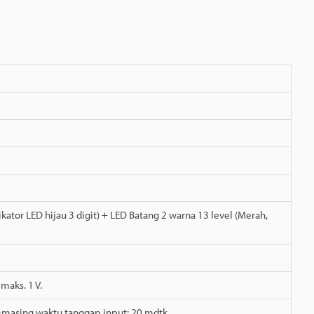
dikator LED hijau 3 digit) + LED Batang 2 warna 13 level (Merah,
maks. 1 V.
g-masing waktu tanggap input: 20 mdtk