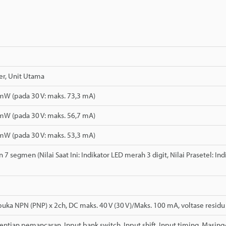
er, Unit Utama
mW (pada 30 V: maks. 73,3 mA)
mW (pada 30 V: maks. 56,7 mA)
mW (pada 30 V: maks. 53,3 mA)
7 segmen (Nilai Saat Ini: Indikator LED merah 3 digit, Nilai Prasetel: In
buka NPN (PNP) x 2ch, DC maks. 40 V (30 V)/Maks. 100 mA, voltase residu 
ntian pemancaran, Input bank switch, Input shift, Input timing, Masin