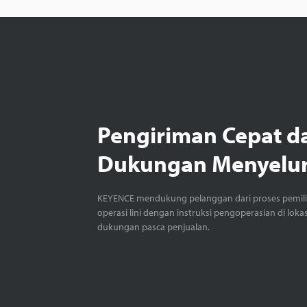
Pengiriman Cepat d
Dukungan Menyelu
KEYENCE mendukung pelanggan dari proses pemil
operasi lini dengan instruksi pengoperasian di loka
dukungan pasca penjualan.