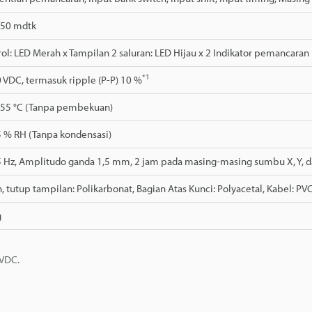
/50 mdtk
ol: LED Merah x Tampilan 2 saluran: LED Hijau x 2 Indikator pemancaran r
*1
 VDC, termasuk ripple (P-P) 10 %
+55 °C (Tanpa pembekuan)
5 % RH (Tanpa kondensasi)
5 Hz, Amplitudo ganda 1,5 mm, 2 jam pada masing-masing sumbu X, Y, d
 tutup tampilan: Polikarbonat, Bagian Atas Kunci: Polyacetal, Kabel: PV
g
 VDC.