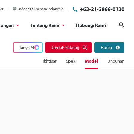
+62-21-2966-0120
ier
Indonesia
bahasa Indonesia
kungan
Tentang Kami
Hubungi Kami
Cari
Tanya AI
Unduh Katalog
Harga
Ikhtisar
Spek
Model
Unduhan