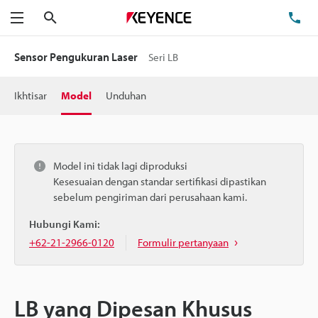
Cari
Te
Menu
Sensor Pengukuran Laser
Seri LB
Ikhtisar
Model
Unduhan
Model ini tidak lagi diproduksi
Kesesuaian dengan standar sertifikasi dipastikan
sebelum pengiriman dari perusahaan kami.
Hubungi Kami:
+62-21-2966-0120
Formulir pertanyaan
LB yang Dipesan Khusus