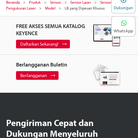
Beranda
Produk
Sensor
Sensor Laser
Sensor
Dukungan
Pengukuran Laser
Model
LB yang Dipesan Khusus
FREE AKSES SEMUA KATALOG
WhatsApp
KEYENCE
Daftarkan Sekarang!
Berlangganan Buletin
Berlangganan
Pengiriman Cepat dan
Dukungan Menyeluruh