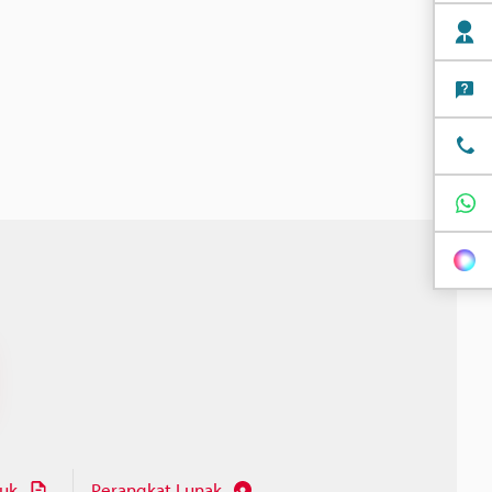
juk
Perangkat Lunak