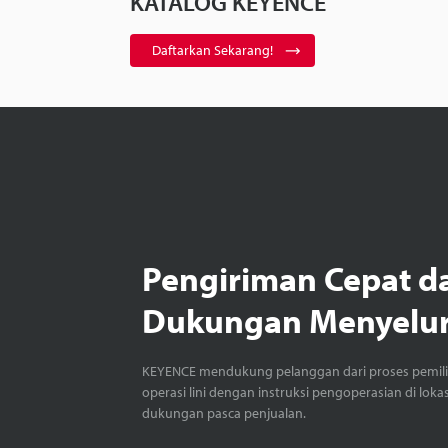
KATALOG KEYENCE
Daftarkan Sekarang!
Pengiriman Cepat d
Dukungan Menyelu
KEYENCE mendukung pelanggan dari proses pemil
operasi lini dengan instruksi pengoperasian di loka
dukungan pasca penjualan.