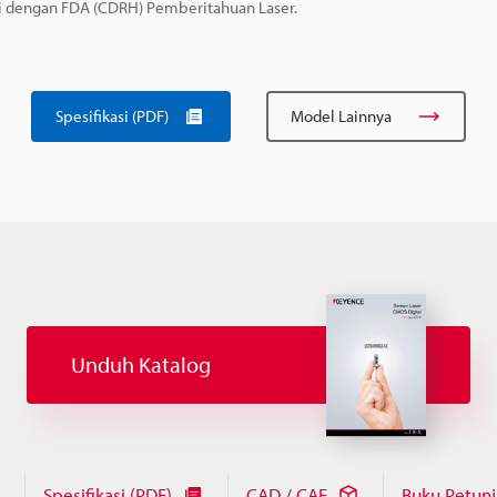
uai dengan FDA (CDRH) Pemberitahuan Laser.
Spesifikasi (PDF)
Model Lainnya
Unduh Katalog
Spesifikasi (PDF)
CAD / CAE
Buku Petun