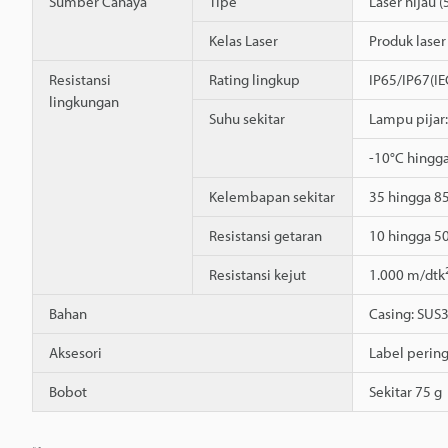
Sumber Cahaya
Tipe
Laser hijau 
Kelas Laser
Produk laser
Resistansi
Rating lingkup
IP65/IP67(I
lingkungan
Suhu sekitar
Lampu pijar:
-10°C hingg
Kelembapan sekitar
35 hingga 8
Resistansi getaran
10 hingga 50
Resistansi kejut
1.000 m/dtk
Bahan
Casing: SUS3
Aksesori
Label pering
Bobot
Sekitar 75 g