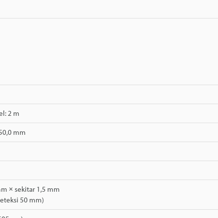
el: 2 m
 50,0 mm
mm × sekitar 1,5 mm
deteksi 50 mm)