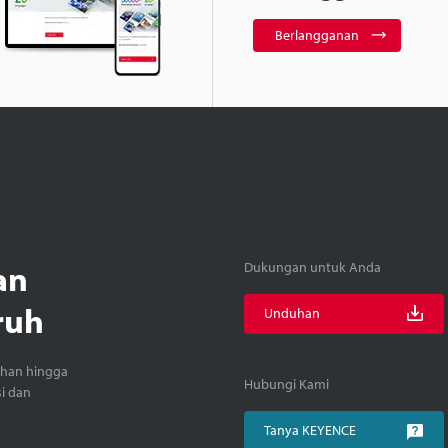
Berlangganan
an
Dukungan untuk Anda
ruh
Unduhan
ihan hingga
Hubungi Kami
si dan
Tanya KEYENCE