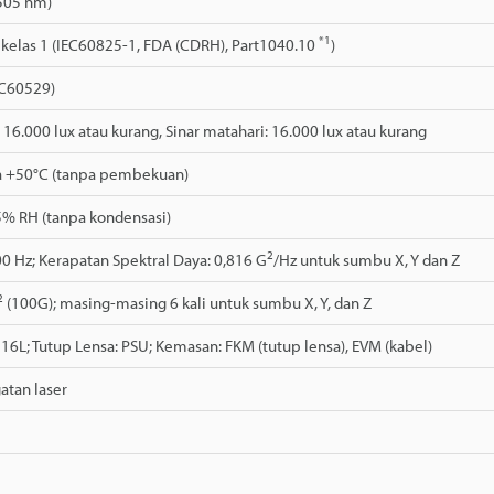
(505 nm)
*1
 kelas 1 (IEC60825-1, FDA (CDRH), Part1040.10
)
EC60529)
 16.000 lux atau kurang, Sinar matahari: 16.000 lux atau kurang
a +50°C (tanpa pembekuan)
5% RH (tanpa kondensasi)
2
0 Hz; Kerapatan Spektral Daya: 0,816 G
/Hz untuk sumbu X, Y dan Z
2
(100G); masing-masing 6 kali untuk sumbu X, Y, dan Z
16L; Tutup Lensa: PSU; Kemasan: FKM (tutup lensa), EVM (kabel)
atan laser