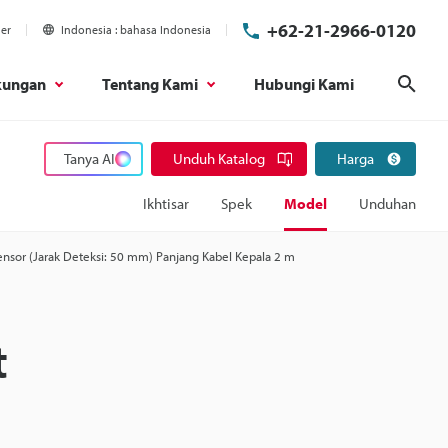
+62-21-2966-0120
ier
Indonesia
bahasa Indonesia
kungan
Tentang Kami
Hubungi Kami
Cari
Tanya AI
Unduh Katalog
Harga
Ikhtisar
Spek
Model
Unduhan
ensor (Jarak Deteksi: 50 mm) Panjang Kabel Kepala 2 m
t