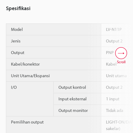
Spesifikasi
Model
LV-N11P
Jenis
Output 2
Output
PNP
Scroll
Kabel/konektor
Kabel
Unit Utama/Ekspansi
Unit utama
I/O
Output kontrol
Output 2
Input eksternal
1 input
Output monitor
Tidak ada
Pemilihan output
LIGHT-ON/DARK
sakelar)