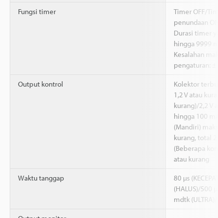
Fungsi timer
Timer OFF/Ti
penundaan ON
Durasi timer y
hingga 9999 m
Kesalahan mak
pengaturan: 
Output kontrol
Kolektor terbu
1,2 V atau kur
kurang)/2,2 V 
hingga 100 m
(Mandiri) maks
kurang, total 
(Beberapa kon
atau kurang
Waktu tanggap
80 µs (KECEPA
(HALUS)/500 µ
mdtk (ULTRA)