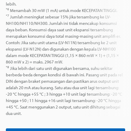
lebih.
*6
Menambah 30 mW (1 mA) untuk mode KECEPATAN TINGGI.
*7
Jumlah meningkat sebesar 15% jika tersambung ke LV-
NH100/NH110/NH300. Jumlah ini tidak mencakup konsumsi
daya beban. Konsumsi daya saat unit ekspansi tersambung
merupakan konsumsi daya total masing-masing unit amplifi er.
Contoh: Jika satu unit utama (LV-N11N) tersambung ke 2 unit
ekspansi (LV-N12N) dan digunakan dengan kepala LV-NH100
dalam mode KECEPATAN TINGGI (1,15 × 860 mW × 1) + (1,15 ×
860 mW x 2) = maks. 2967 mW.
*8
Jika lebih dari satu unit digunakan bersama, suhu sekitar
berbeda-beda dengan kondisi di bawah ini. Pasang unit pada rel
DIN dengan braket pemasangan dan pastikan arus output unit
adalah 20 mA atau kurang. Satu atau dua unit lagi tersambung:
-20 °C hingga +55 °C ; 3 hingga +10 unit lagi tersambung: -20 °C
hingga +50 ; 11 hingga +16 unit lagi tersambung: -20 °C hingga
+45 °C. Saat menggunakan 2 output, satu unit dihitung sebagai
dua unit.