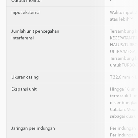
Output monitor
-
Input eksternal
Waktu input 2
*2
atau lebih
Jumlah unit pencegahan
Tersambung ke 
interferensi
KECEPATAN TIN
HALUS/TURBO/
ULTRA/MEGA,
Tersambung ke
untuk TURBO
Ukuran casing
T 32,6 mm × L
Ekspansi unit
Hingga 16 unit
termasuk 1 un
disambungkan
Catatan: Model
sebagai dua un
Jaringan perlindungan
Perlindungan p
Perlindungan t