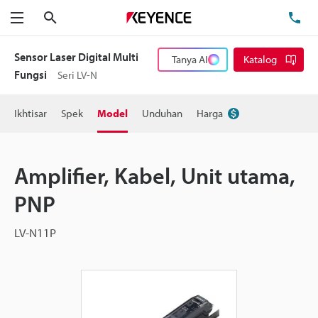
Cari
Te
Menu
Sensor Laser Digital Multi
Tanya AI
Katalog
Fungsi
Seri LV-N
Ikhtisar
Spek
Model
Unduhan
Harga
Amplifier, Kabel, Unit utama,
PNP
LV-N11P