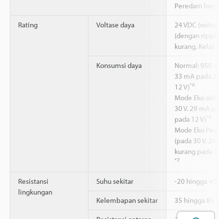
Peredam lonj
Rating
Voltase daya
24 VDC (voltas
(dengan ripple)
kurang, Kelas 
Konsumsi daya
Normal: 950 m
33 mA pada 24
*6
12 V)
Mode Eko akti
30 V. 29 mA pa
*6
pada 12 V)
Mode Eko Pen
(pada 30 V. 24
kurang pada 1
*7
Resistansi
Suhu sekitar
-20 hingga +5
lingkungan
Kelembapan sekitar
35 hingga 85 