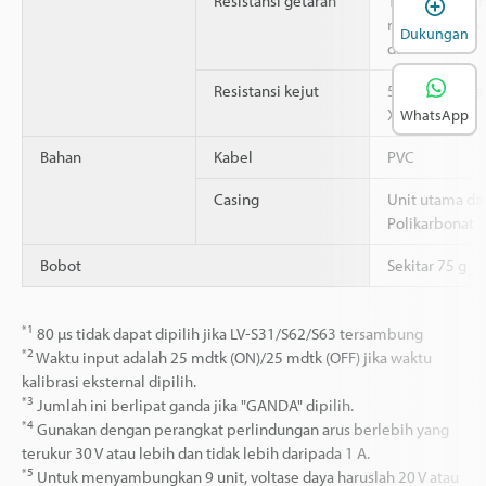
Resistansi getaran
10 hingga 55 
B
mm, 2 jam pad
Dukungan
dan Z
2
Resistansi kejut
500 m/s
, 3 k
X, Y, dan Z
WhatsApp
Bahan
Kabel
PVC
Casing
Unit utama da
Polikarbonat
Bobot
Sekitar 75 g
*1
80 µs tidak dapat dipilih jika LV-S31/S62/S63 tersambung
*2
Waktu input adalah 25 mdtk (ON)/25 mdtk (OFF) jika waktu
kalibrasi eksternal dipilih.
*3
Jumlah ini berlipat ganda jika "GANDA" dipilih.
*4
Gunakan dengan perangkat perlindungan arus berlebih yang
terukur 30 V atau lebih dan tidak lebih daripada 1 A.
*5
Untuk menyambungkan 9 unit, voltase daya haruslah 20 V atau