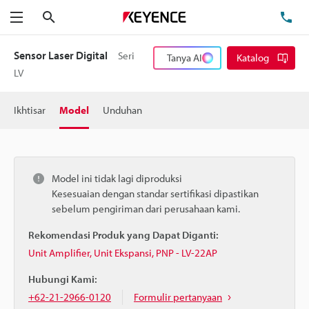
Cari
Te
Menu
Sensor Laser Digital
Seri
Tanya AI
Katalog
LV
Ikhtisar
Model
Unduhan
Model ini tidak lagi diproduksi
Kesesuaian dengan standar sertifikasi dipastikan
sebelum pengiriman dari perusahaan kami.
Rekomendasi Produk yang Dapat Diganti:
Unit Amplifier, Unit Ekspansi, PNP - LV-22AP
Hubungi Kami:
+62-21-2966-0120
Formulir pertanyaan