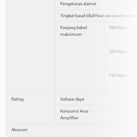
Pengaturan alamat
Tingkat baud (dialihkan secaraotomatis)
Panjang kabel
500 kbps
maksimum
250 kbps
125 kbps
Rating
Voltase daya
Konsumsi Arus
Amplifier
Aksesori