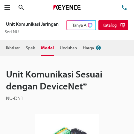
Cari
Te
Menu
Unit Komunikasi Jaringan
Tanya AI
Katalog
Seri NU
Ikhtisar
Spek
Model
Unduhan
Harga
Unit Komunikasi Sesuai
dengan DeviceNet®
NU-DN1