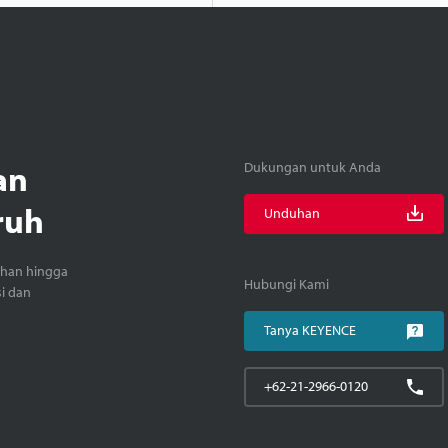
an
Dukungan untuk Anda
ruh
Unduhan
ihan hingga
Hubungi Kami
si dan
Tanya KEYENCE
+62-21-2966-0120