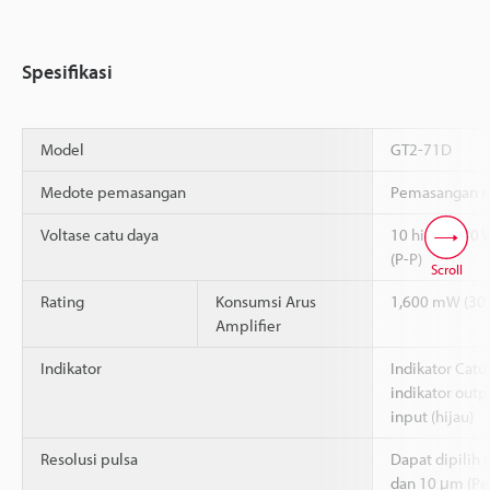
Spesifikasi
Model
GT2-71D
Medote pemasangan
Pemasangan r
Voltase catu daya
10 hingga 30 
(P-P)
Scroll
Rating
Konsumsi Arus
1,600 mW (30 
Amplifier
Indikator
Indikator Catu
indikator outpu
input (hijau)
Resolusi pulsa
Dapat dipilih d
dan 10 μm (Pe