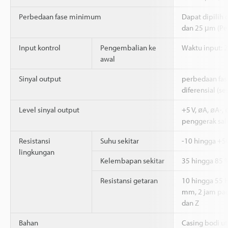
Perbedaan fase minimum
Dapat dipilih d
dan 25 μm (Pen
Input kontrol
Pengembalian ke
Waktu input: 
awal
Sinyal output
perbedaan fas
diferensial (se
Level sinyal output
+5 V, øA, øA-, 
penggerak sal
Resistansi
Suhu sekitar
-10 hingga +5
lingkungan
Kelembapan sekitar
35 hingga 85 
Resistansi getaran
10 hingga 55 
mm, 2 jam pad
dan Z
Bahan
Casing bodi ut