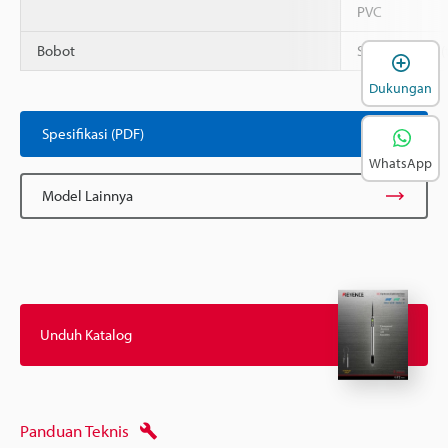
PVC
Bobot
Sekitar 110 g 
B
Dukungan
Spesifikasi (PDF)
WhatsApp
Model Lainnya
Unduh Katalog
Panduan Teknis