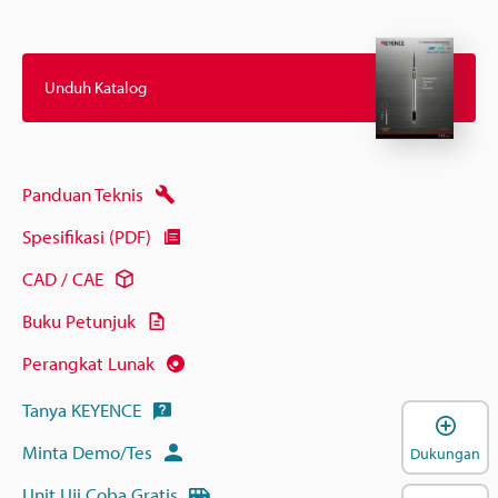
Unduh Katalog
Panduan Teknis
Spesifikasi (PDF)
CAD / CAE
Buku Petunjuk
Perangkat Lunak
Tanya KEYENCE
B
Minta Demo/Tes
Dukungan
Unit Uji Coba Gratis