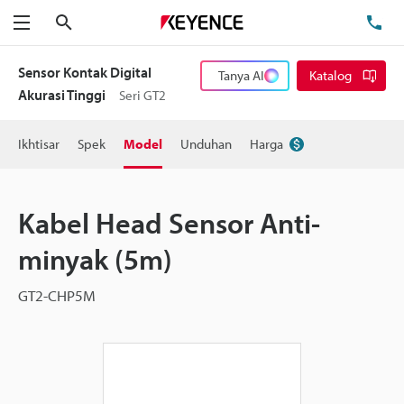
Cari
Te
Menu
Sensor Kontak Digital
Tanya AI
Katalog
Akurasi Tinggi
Seri GT2
Ikhtisar
Spek
Model
Unduhan
Harga
Kabel Head Sensor Anti-
minyak (5m)
GT2-CHP5M