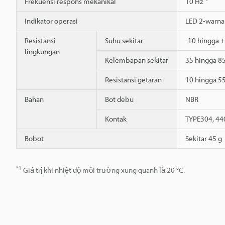
Frekuensi respons mekanikal
10 Hz
Indikator operasi
LED 2-warna 
Resistansi
Suhu sekitar
-10 hingga 
lingkungan
Kelembapan sekitar
35 hingga 8
Resistansi getaran
10 hingga 55
Bahan
Bot debu
NBR
Kontak
TYPE304, 440
Bobot
Sekitar 45 g
*1
Giá trị khi nhiệt độ môi trường xung quanh là 20 °C.