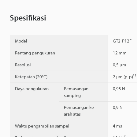
Spesifikasi
Model
GT2-P12F
Rentang pengukuran
12 mm
Resolusi
0,5 μm
*1
Ketepatan (20°C)
2 µm (p-p)
Daya pengukuran
Pemasangan
0,95 N
samping
Pemasangan ke
0,9 N
arah atas
Waktu pengambilan sampel
4 ms
*1