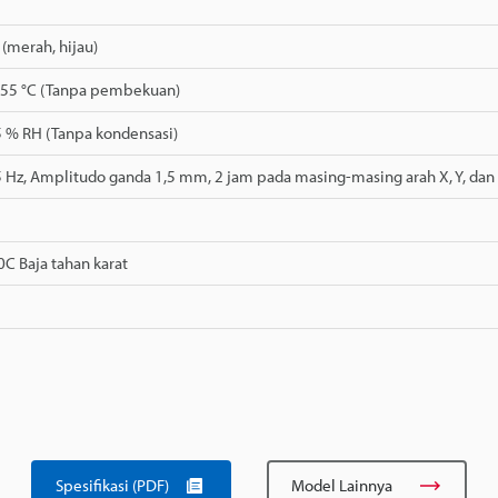
(merah, hijau)
+55 °C (Tanpa pembekuan)
5 % RH (Tanpa kondensasi)
 Hz, Amplitudo ganda 1,5 mm, 2 jam pada masing-masing arah X, Y, dan
C Baja tahan karat
Spesifikasi (PDF)
Model Lainnya