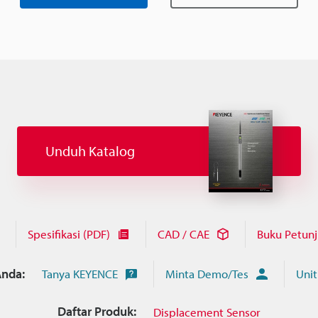
Unduh Katalog
Spesifikasi (PDF)
CAD / CAE
Buku Petun
nda:
Tanya KEYENCE
Minta Demo/Tes
Unit
Daftar Produk:
Displacement Sensor