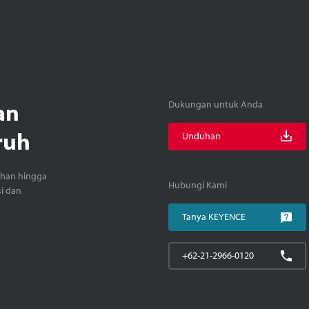
an
Dukungan untuk Anda
ruh
Unduhan
ihan hingga
Hubungi Kami
si dan
Tanya KEYENCE
+62-21-2966-0120