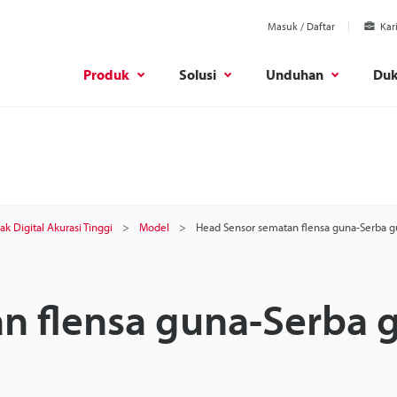
Masuk / Daftar
Kar
Produk
Solusi
Unduhan
Du
k Digital Akurasi Tinggi
Model
Head Sensor sematan flensa guna-Serba gu
n flensa guna-Serba 