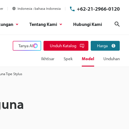
+62-21-2966-0120
ier
Indonesia
bahasa Indonesia
kungan
Tentang Kami
Hubungi Kami
Cari
Tanya AI
Unduh Katalog
Harga
Ikhtisar
Spek
Model
Unduhan
na Tipe Stylus
guna