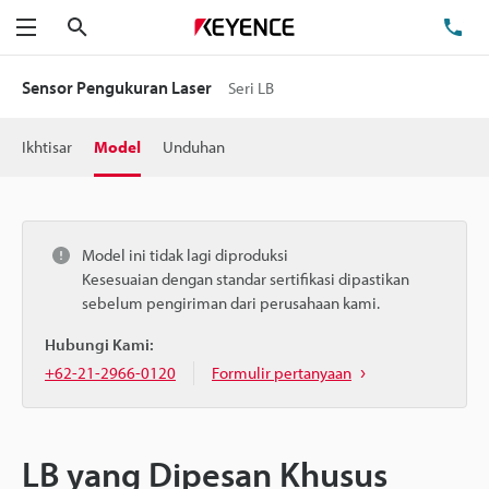
Cari
Te
Menu
Sensor Pengukuran Laser
Seri LB
Ikhtisar
Model
Unduhan
Model ini tidak lagi diproduksi
Kesesuaian dengan standar sertifikasi dipastikan
sebelum pengiriman dari perusahaan kami.
Hubungi Kami:
+62-21-2966-0120
Formulir pertanyaan
LB yang Dipesan Khusus