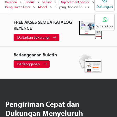
Beranda
Produk
Sensor
Displacement Sensor
Sensor
Dukungan
Pengukuran Laser
Model
LB yang Dipesan Khusus
FREE AKSES SEMUA KATALOG
WhatsApp
KEYENCE
Daftarkan Sekarang!
Berlangganan Buletin
Berlangganan
Pengiriman Cepat dan
Dukungan Menyeluruh