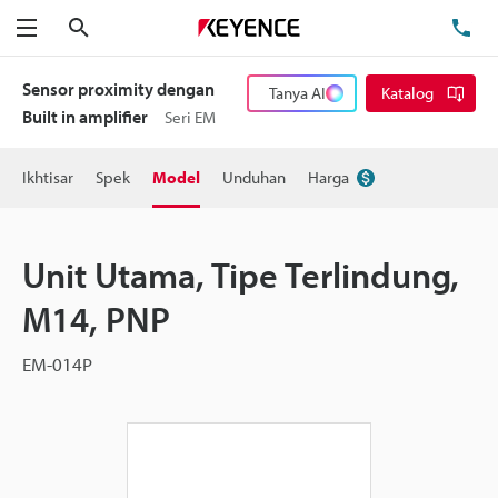
Cari
Te
Menu
Sensor proximity dengan
Tanya AI
Katalog
Built in amplifier
Seri EM
Ikhtisar
Spek
Model
Unduhan
Harga
Unit Utama, Tipe Terlindung,
M14, PNP
EM-014P