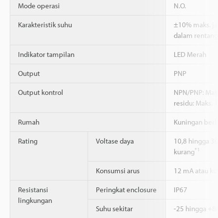
Mode operasi
N.O.
Karakteristik suhu
±10% maks. ja
dalam rentang
Indikator tampilan
LED Merah
Output
PNP
Output kontrol
NPN/PNP: Maks
residu: Maks. 1
Rumah
Kuningan berla
Rating
Voltase daya
10,8 hingga 30
*1
kurang
Konsumsi arus
12 mA atau ku
Resistansi
Peringkat enclosure
IP67
lingkungan
Suhu sekitar
-25 hingga +8