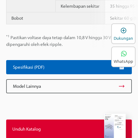
Kelembapan sekitar
35 hingga 95 
Bobot
Sekitar 60 g (
B
*1
Pastikan voltase daya tetap dalam 10,8 V hingga 30 V meskipun
Dukungan
dipengaruhi oleh efek ripple.
WhatsApp
Spesifikasi (PDF)
Model Lainnya
Unduh Katalog