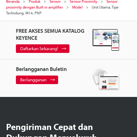
Beranda
Produk
Sensor
Sensor Proximity
Sensor
proximity dengan Built in amplifier
Model
Unit Utama, Tipe
Terlindung, M14, PNP
FREE AKSES SEMUA KATALOG
KEYENCE
Daftarkan Sekarang!
Berlangganan Buletin
Berlangganan
Pengiriman Cepat dan