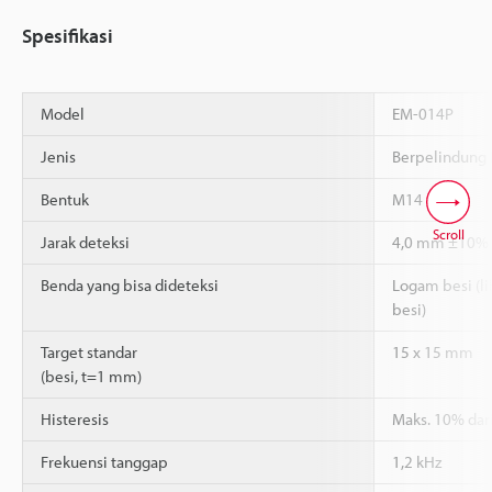
Spesifikasi
Model
EM-014P
Jenis
Berpelindung 
Bentuk
M14
Scroll
Jarak deteksi
4,0 mm ±10%
Benda yang bisa dideteksi
Logam besi (li
besi)
Target standar
15 x 15 mm
(besi, t=1 mm)
Histeresis
Maks. 10% dari
Frekuensi tanggap
1,2 kHz