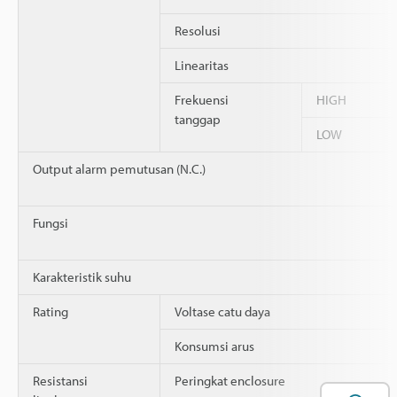
Resolusi
Linearitas
Frekuensi
HIGH
tanggap
LOW
Output alarm pemutusan (N.C.)
Fungsi
Karakteristik suhu
Rating
Voltase catu daya
Konsumsi arus
Resistansi
Peringkat enclosure