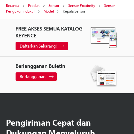
Beranda
Produk
Sensor
Sensor Proximity
Sensor
Pengukur Induktif
Model
Kepala Sensor
FREE AKSES SEMUA KATALOG
KEYENCE
Daftarkan Sekarang!
Berlangganan Buletin
Berlangganan
Pengiriman Cepat dan
Dukungan Menyeluruh