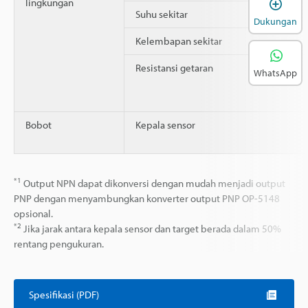
B
lingkungan
Suhu sekitar
Dukungan
Kelembapan sekitar
Resistansi getaran
WhatsApp
Bobot
Kepala sensor
*1
Output NPN dapat dikonversi dengan mudah menjadi output
PNP dengan menyambungkan konverter output PNP OP-5148
opsional.
*2
Jika jarak antara kepala sensor dan target berada dalam 50%
rentang pengukuran.
Spesifikasi (PDF)