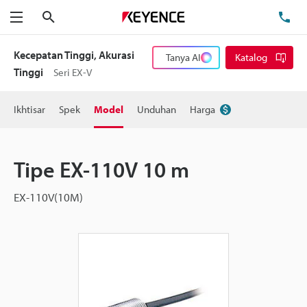
Cari
Te
Menu
Kecepatan Tinggi, Akurasi
Tanya AI
Katalog
Tinggi
Seri EX-V
Ikhtisar
Spek
Model
Unduhan
Harga
Tipe EX-110V 10 m
EX-110V(10M)