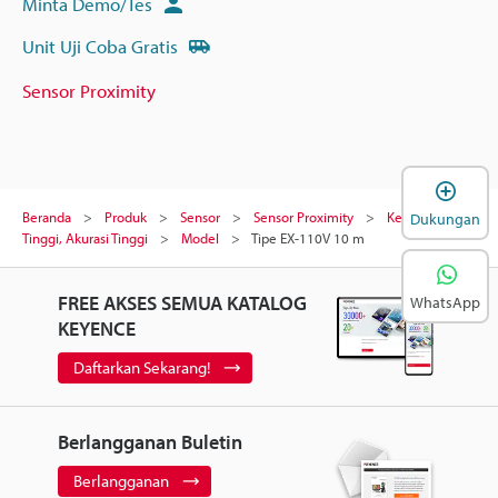
Minta Demo/Tes
Unit Uji Coba Gratis
Sensor Proximity
B
Beranda
Produk
Sensor
Sensor Proximity
Kecepatan
Dukungan
Tinggi, Akurasi Tinggi
Model
Tipe EX-110V 10 m
FREE AKSES SEMUA KATALOG
WhatsApp
KEYENCE
Daftarkan Sekarang!
Berlangganan Buletin
Berlangganan