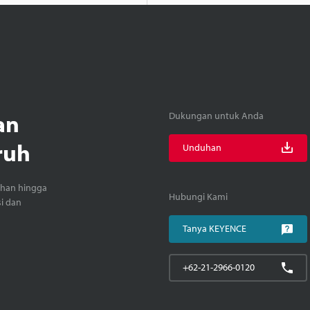
an
Dukungan untuk Anda
ruh
Unduhan
ihan hingga
Hubungi Kami
si dan
Tanya KEYENCE
+62-21-2966-0120