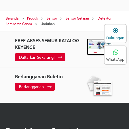
Beranda
Produk
Sensor
Sensor Getaran
Detektor
Lembaran Ganda
Unduhan
B
Dukungan
FREE AKSES SEMUA KATALOG
KEYENCE
Daftarkan Sekarang!
WhatsApp
Berlangganan Buletin
Berlangganan