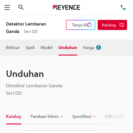
Cari
Te
Menu
Detektor Lembaran
Tanya AI
Katalog
Ganda
Seri DD
Ikhtisar
Spek
Model
Unduhan
Harga
Unduhan
Detektor Lembaran Ganda
Seri DD
Katalog
Panduan Teknis
Spesifikasi
CAD / CAE