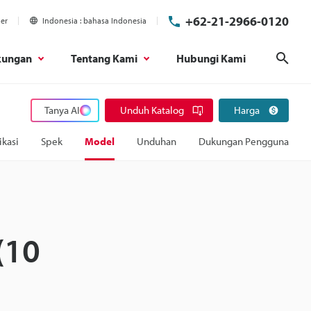
+62-21-2966-0120
ier
Indonesia
bahasa Indonesia
kungan
Tentang Kami
Hubungi Kami
Cari
Tanya AI
Unduh Katalog
Harga
ikasi
Spek
Model
Unduhan
Dukungan Pengguna
(10