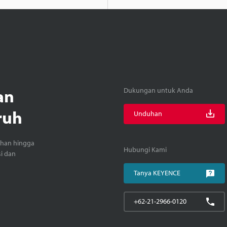
an
Dukungan untuk Anda
ruh
Unduhan
ihan hingga
Hubungi Kami
si dan
Tanya KEYENCE
+62-21-2966-0120