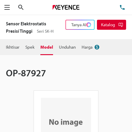
Cari
Te
Menu
Sensor Elektrostatis
Tanya AI
Katalog
Presisi Tinggi
Seri SK-H
Ikhtisar
Spek
Model
Unduhan
Harga
OP-87927