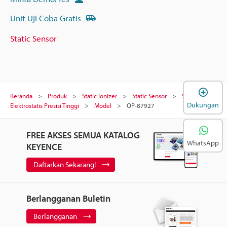
Unit Uji Coba Gratis
Static Sensor
B
Beranda
Produk
Static Ionizer
Static Sensor
Sensor
Dukungan
Elektrostatis Presisi Tinggi
Model
OP-87927
FREE AKSES SEMUA KATALOG
WhatsApp
KEYENCE
Daftarkan Sekarang!
Berlangganan Buletin
Berlangganan