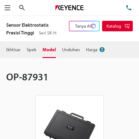
Cari
Te
Menu
Sensor Elektrostatis
Tanya AI
Katalog
Presisi Tinggi
Seri SK-H
Ikhtisar
Spek
Model
Unduhan
Harga
OP-87931