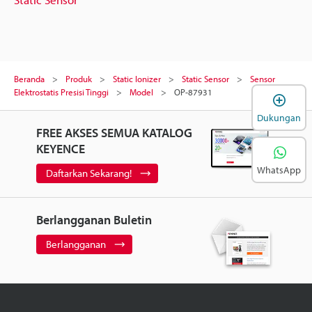
Beranda
Produk
Static Ionizer
Static Sensor
Sensor
Elektrostatis Presisi Tinggi
Model
OP-87931
B
Dukungan
FREE AKSES SEMUA KATALOG
KEYENCE
WhatsApp
Daftarkan Sekarang!
Berlangganan Buletin
Berlangganan