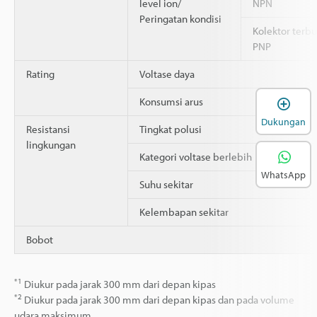
level ion/
NPN
Peringatan kondisi
Kolektor terb
PNP
Rating
Voltase daya
B
Konsumsi arus
Dukungan
Resistansi
Tingkat polusi
lingkungan
Kategori voltase berlebih
WhatsApp
Suhu sekitar
Kelembapan sekitar
Bobot
*1
Diukur pada jarak 300 mm dari depan kipas
*2
Diukur pada jarak 300 mm dari depan kipas dan pada volume
udara maksimum