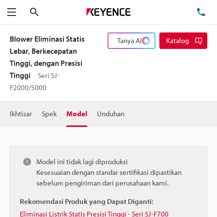
Cari
Te
Menu
Blower Eliminasi Statis
Tanya AI
Katalog
Lebar, Berkecepatan
Tinggi, dengan Presisi
Tinggi
Seri SJ-
F2000/5000
Ikhtisar
Spek
Model
Unduhan
Model ini tidak lagi diproduksi
Kesesuaian dengan standar sertifikasi dipastikan
sebelum pengiriman dari perusahaan kami.
Rekomendasi Produk yang Dapat Diganti:
Eliminasi Listrik Statis Presisi Tinggi - Seri SJ-F700