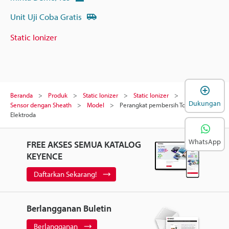
Unit Uji Coba Gratis
Static Ionizer
B
Beranda
Produk
Static Ionizer
Static Ionizer
Pengion
Dukungan
Sensor dengan Sheath
Model
Perangkat pembersih Tongkat Uji
Elektroda
WhatsApp
FREE AKSES SEMUA KATALOG
KEYENCE
Daftarkan Sekarang!
Berlangganan Buletin
Berlangganan