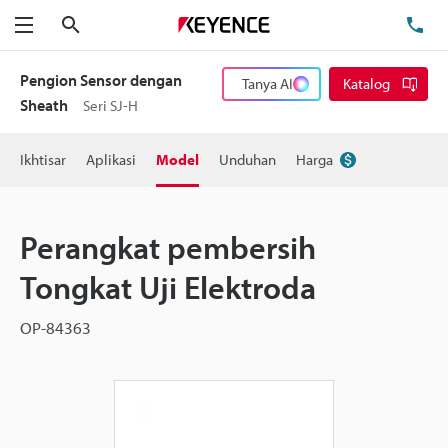
Cari
Te
Menu
Pengion Sensor dengan
Tanya AI
Katalog
Sheath
Seri SJ-H
Ikhtisar
Aplikasi
Model
Unduhan
Harga
Perangkat pembersih
Tongkat Uji Elektroda
OP-84363