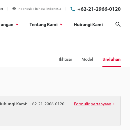
+62-21-2966-0120
ier
Indonesia
bahasa Indonesia
kungan
Tentang Kami
Hubungi Kami
Cari
Ikhtisar
Model
Unduhan
Hubungi Kami:
+62-21-2966-0120
Formulir pertanyaan