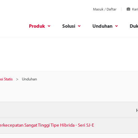
Masuk / Daftar
Kar
Produk
Solusi
Unduhan
Du
si Statis
Unduhan
rkecepatan Sangat Tinggi Tipe Hibrida - Seri SJ-E