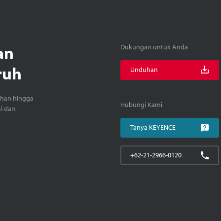
an
Dukungan untuk Anda
ruh
Unduhan
ihan hingga
Hubungi Kami
si dan
Tanya KEYENCE
+62-21-2966-0120