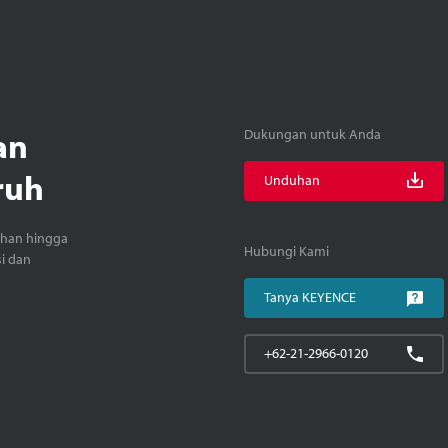
an
Dukungan untuk Anda
ruh
Unduhan
ihan hingga
Hubungi Kami
si dan
Tanya KEYENCE
+62-21-2966-0120