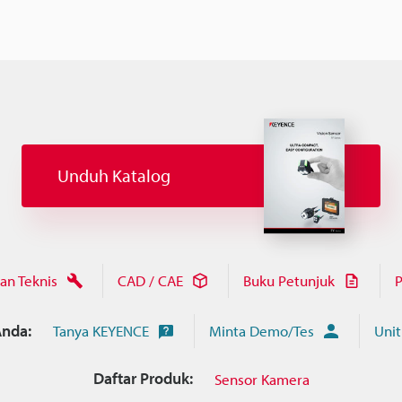
Unduh Katalog
an Teknis
CAD / CAE
Buku Petunjuk
P
nda:
Tanya KEYENCE
Minta Demo/Tes
Unit
Daftar Produk:
Sensor Kamera