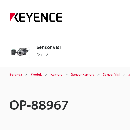
Sensor Visi
Seri IV
Beranda
Produk
Kamera
Sensor Kamera
Sensor Visi
OP-88967