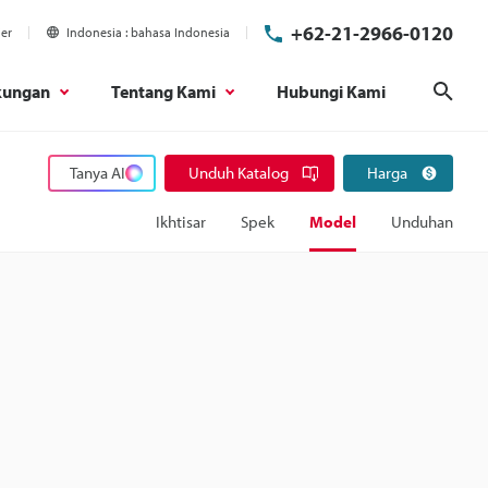
+62-21-2966-0120
ier
Indonesia
bahasa Indonesia
kungan
Tentang Kami
Hubungi Kami
Cari
Tanya AI
Unduh Katalog
Harga
Ikhtisar
Spek
Model
Unduhan