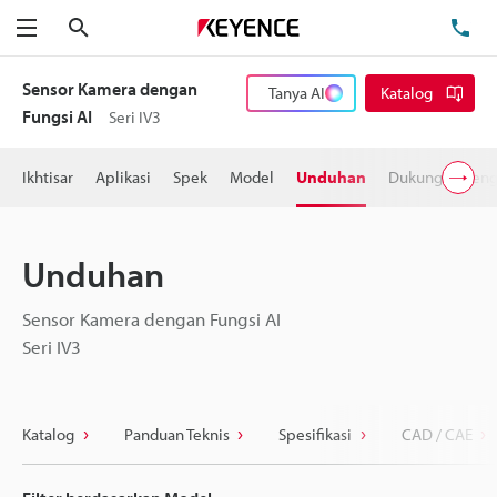
Cari
Te
Menu
Sensor Kamera dengan
Tanya AI
Katalog
Fungsi AI
Seri IV3
Ikhtisar
Aplikasi
Spek
Model
Unduhan
Dukungan Pen
Unduhan
Sensor Kamera dengan Fungsi AI
Seri IV3
Katalog
Panduan Teknis
Spesifikasi
CAD / CAE