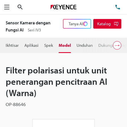
Cari
Te
Menu
Sensor Kamera dengan
Tanya AI
Katalog
Fungsi AI
Seri IV3
Ikhtisar
Aplikasi
Spek
Model
Unduhan
Dukungan Peng
Filter polarisasi untuk unit
penerangan pencitraan AI
(Warna)
OP-88646