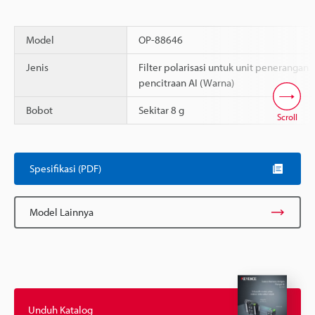
Model
OP-88646
Jenis
Filter polarisasi untuk unit penerangan
pencitraan AI (Warna)
Bobot
Sekitar 8 g
Scroll
Spesifikasi (PDF)
Model Lainnya
Unduh Katalog