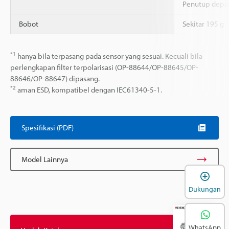
Penutup depan:
Bobot
Sekitar 195 g
*1
hanya bila terpasang pada sensor yang sesuai. Kecuali bila
perlengkapan filter terpolarisasi (OP-88644/OP-88645/OP-
88646/OP-88647) dipasang.
*2
aman ESD, kompatibel dengan IEC61340-5-1.
Spesifikasi (PDF)
Model Lainnya
B
Dukungan
WhatsApp