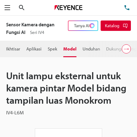
Cari
Te
Menu
Sensor Kamera dengan
Tanya AI
Katalog
Fungsi AI
Seri IV4
Ikhtisar
Aplikasi
Spek
Model
Unduhan
Dukungan Peng
Unit lampu eksternal untuk
kamera pintar Model bidang
tampilan luas Monokrom
IV4-L6M