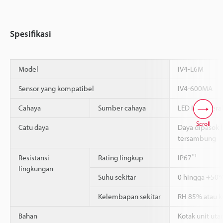
Spesifikasi
Model
IV4-L6M
Sensor yang kompatibel
IV4-600MA
Cahaya
Sumber cahaya
LED Inframera
Scroll
Catu daya
Daya dipasok 
tersambung
*1
Resistansi
Rating lingkup
IP67
lingkungan
Suhu sekitar
0 hingga +50°
Kelembapan sekitar
RH 85% atau k
Bahan
Kotak unit ut