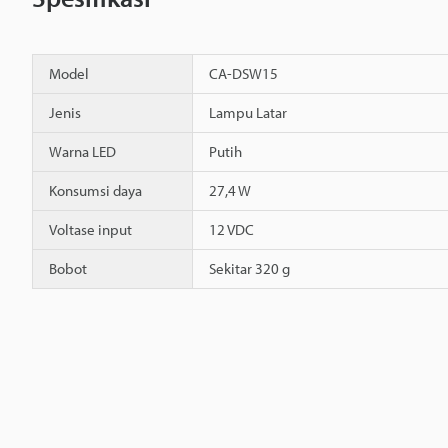
Model
CA-DSW15
Jenis
Lampu Latar
Warna LED
Putih
Konsumsi daya
27,4 W
Voltase input
12 VDC
Bobot
Sekitar 320 g