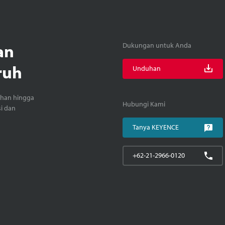
an
Dukungan untuk Anda
ruh
Unduhan
ihan hingga
Hubungi Kami
si dan
Tanya KEYENCE
+62-21-2966-0120