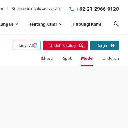
+62-21-2966-0120
ier
Indonesia
bahasa Indonesia
kungan
Tentang Kami
Hubungi Kami
Cari
Tanya AI
Unduh Katalog
Harga
Ikhtisar
Spek
Model
Unduhan