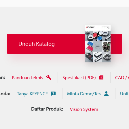
Unduh Katalog
n:
Panduan Teknis
Spesifikasi (PDF)
CAD /
nda:
Tanya KEYENCE
Minta Demo/Tes
Unit
Daftar Produk:
Vision System