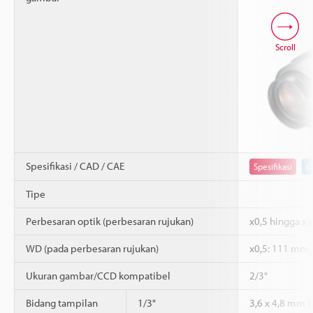
Scroll
Spesifikasi / CAD / CAE
Spesifikasi
C
Tipe
Perbesaran optik (perbesaran rujukan)
x0,5 hingga x1
WD (pada perbesaran rujukan)
x0,5: 111 mm,
Ukuran gambar/CCD kompatibel
2/3"
Bidang tampilan
1/3"
3,6 x 4,8 mm 