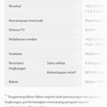
Resolusi
×0,5: 6,7 μm
*
×1,0: 3,4 μm
Kemampuan memisah
Pusat/tepi: 1
Distorsi TV
0,10 %
Kedalaman medan
×0,5: 5,12 mm
×1,0: 1,28 m
Dudukan
Dudukan-C
Resistansi
Suhu sekitar
0 hingga 50 °C
lingkungan
Kelembapan relatif
80 % RH atau 
Bobot
Sekitar 1050 g
*1
Tergantung faktor-faktor seperti arah pemasangan dan getaran
lingkungan, pertimbangkan memasang penguat seperti