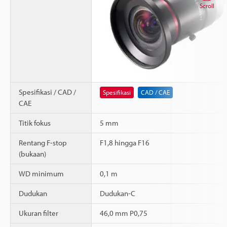
Scroll
Spesifikasi / CAD /
Spesifikasi
CAD / CAE
CAE
Titik fokus
5 mm
Rentang F-stop
F1,8 hingga F16
(bukaan)
WD minimum
0,1 m
Dudukan
Dudukan-C
Ukuran filter
46,0 mm P0,75