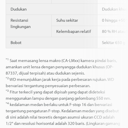
Dudukan
Dudukan khusu
Resistansi
Suhu sekitar
0 hingga +50 
lingkungan
Kelembapan relatif
80 % RH atau 
Bobot
Sekitar 650 g
*1
Saat memasang lensa makro (CA-LMxx) kamera pindai baris,
amankan unit lensa dengan penyangga dudukan khusus (OP-
87337, dijual terpisah) atau dudukan sejenis.
*2
WD menunjukkan jarak kerja pada perbesaran rujukan. WD
bervariasi tergantung penyesuaian perbesaran.
*3
Fitur terkecil yang dapat dipisah yang dapat dideteksi
menggunakan lampu dengan panjang gelombang 550 nm.
*4
kedalaman medan berlaku untuk F-stop 16 dan bervariasi
tergantung pengaturan F-stop. Kedalaman medan yang disebut
di sini adalah nilai teoretis dengan asumsi ukuran CCD adalah
1/2" dan resolusi horisontal adalah 320 baris. (Lingkaran gamang