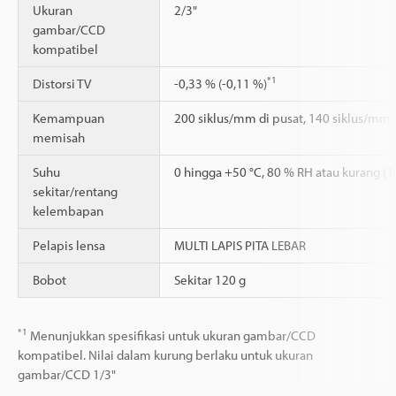
Ukuran
2/3"
gambar/CCD
kompatibel
*1
Distorsi TV
-0,33 % (-0,11 %)
Kemampuan
200 siklus/mm di pusat, 140 siklus/mm d
memisah
Suhu
0 hingga +50 °C, 80 % RH atau kurang (
sekitar/rentang
kelembapan
Pelapis lensa
MULTI LAPIS PITA LEBAR
Bobot
Sekitar 120 g
*1
Menunjukkan spesifikasi untuk ukuran gambar/CCD
kompatibel. Nilai dalam kurung berlaku untuk ukuran
gambar/CCD 1/3"