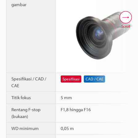
gambar
Scroll
Spesifikasi / CAD /
Spesifikasi
CAD / CAE
CAE
Titik fokus
5 mm
Rentang F-stop
F1,8 hingga F16
(bukaan)
WD minimum
0,05 m