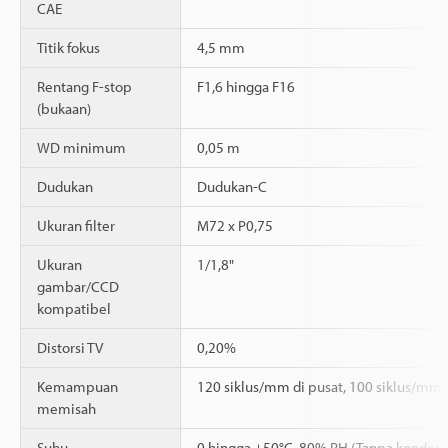
CAE
Titik fokus
4,5 mm
Rentang F-stop
F1,6 hingga F16
(bukaan)
WD minimum
0,05 m
Dudukan
Dudukan-C
Ukuran filter
M72 x P0,75
Ukuran
1/1,8"
gambar/CCD
kompatibel
Distorsi TV
0,20%
Kemampuan
120 siklus/mm di pusat, 100 siklus/mm d
memisah
Suhu
0 hingga +50°C, 80% RH (Tanpa kondens