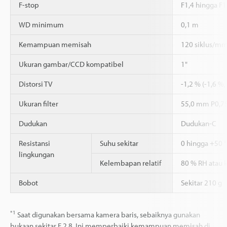
F-stop
F1,4 hingga F
WD minimum
0,1 m
Kemampuan memisah
120 siklus/mm 
Ukuran gambar/CCD kompatibel
1"
Distorsi TV
-1,2 % (-1,6 %,
Ukuran filter
55,0 mm P0,7
Dudukan
Dudukan-C
Resistansi
Suhu sekitar
0 hingga +50 
lingkungan
Kelembapan relatif
80 % RH atau 
Bobot
Sekitar 210 g
*1
Saat digunakan bersama kamera baris, sebaiknya gunakan
bukaan sekitar F 2,8. Ini memperbaiki kemampuan memisah di