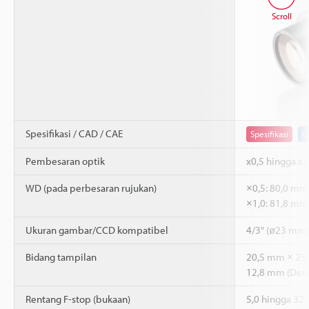
Scroll
Spesifikasi / CAD / CAE
Spesifikasi
C
Pembesaran optik
x0,5 hingga x1
WD (pada perbesaran rujukan)
×0,5: 80,0 mm
×1,0: 81,8 m
Ukuran gambar/CCD kompatibel
4/3" (ø23 mm)
Bidang tampilan
20,5 mm × 25
12,8 mm (Den
Rentang F-stop (bukaan)
5,0 hingga 32