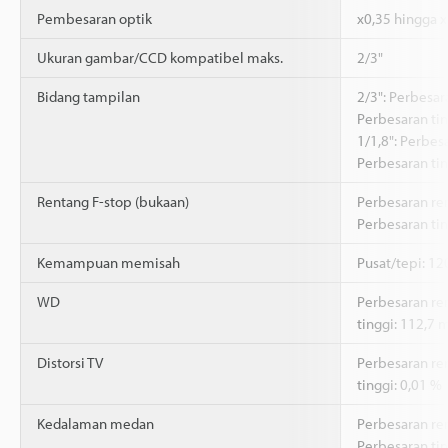
Pembesaran optik
x0,35 hingga x
Ukuran gambar/CCD kompatibel maks.
2/3"
Bidang tampilan
2/3": Perbesar
Perbesaran ti
1/1,8": Perbes
Perbesaran ti
Rentang F-stop (bukaan)
Perbesaran ren
Perbesaran tin
Kemampuan memisah
Pusat/tepi: 1
WD
Perbesaran re
tinggi: 112,7
Distorsi TV
Perbesaran re
tinggi: 0,01 %
Kedalaman medan
Perbesaran re
Perbesaran ti