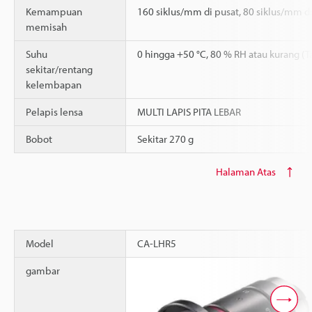
Kemampuan
160 siklus/mm di pusat, 80 siklus/mm di
memisah
Suhu
0 hingga +50 °C, 80 % RH atau kurang (
sekitar/rentang
kelembapan
Pelapis lensa
MULTI LAPIS PITA LEBAR
Bobot
Sekitar 270 g
Halaman Atas
Model
CA-LHR5
gambar