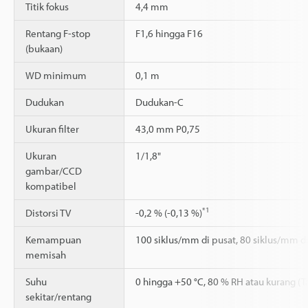
Titik fokus
4,4 mm
Rentang F-stop
F1,6 hingga F16
(bukaan)
WD minimum
0,1 m
Dudukan
Dudukan-C
Ukuran filter
43,0 mm P0,75
Ukuran
1/1,8"
gambar/CCD
kompatibel
*1
Distorsi TV
-0,2 % (-0,13 %)
Kemampuan
100 siklus/mm di pusat, 80 siklus/mm di
memisah
Suhu
0 hingga +50 °C, 80 % RH atau kurang (
sekitar/rentang