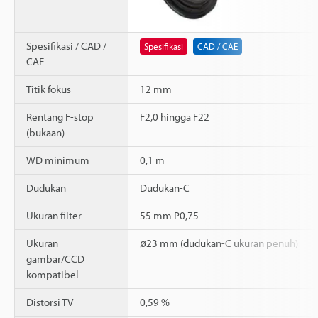
Spesifikasi / CAD /
Spesifikasi
CAD / CAE
CAE
Titik fokus
12 mm
Rentang F-stop
F2,0 hingga F22
(bukaan)
WD minimum
0,1 m
Dudukan
Dudukan-C
Ukuran filter
55 mm P0,75
Ukuran
ø23 mm (dudukan-C ukuran penuh)
gambar/CCD
kompatibel
Distorsi TV
0,59 %