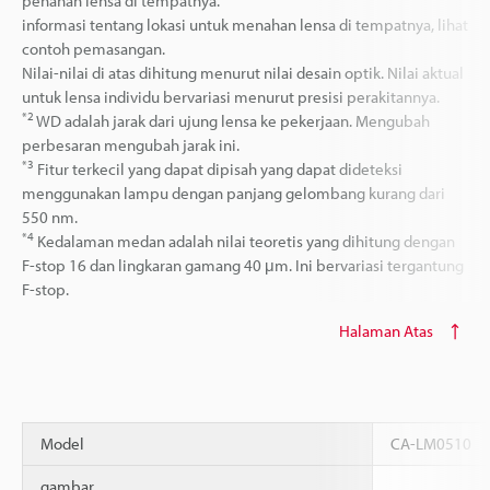
penahan lensa di tempatnya.
informasi tentang lokasi untuk menahan lensa di tempatnya, lihat
contoh pemasangan.
Nilai-nilai di atas dihitung menurut nilai desain optik. Nilai aktual
untuk lensa individu bervariasi menurut presisi perakitannya.
*2
WD adalah jarak dari ujung lensa ke pekerjaan. Mengubah
perbesaran mengubah jarak ini.
*3
Fitur terkecil yang dapat dipisah yang dapat dideteksi
menggunakan lampu dengan panjang gelombang kurang dari
550 nm.
*4
Kedalaman medan adalah nilai teoretis yang dihitung dengan
F-stop 16 dan lingkaran gamang 40 μm. Ini bervariasi tergantung
F-stop.
Halaman Atas
Model
CA-LM0510
gambar