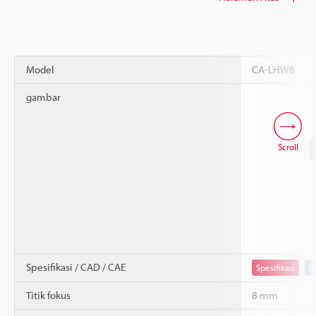
Model
CA-LHW8
gambar
Scroll
Spesifikasi / CAD / CAE
Spesifikasi
C
Titik fokus
8 mm