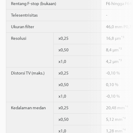
Rentang F-stop (bukaan)
F6 hingga F64 
Telesentrisitas
-
Ukuran filter
46,0 mm P0,7
*3
Resolusi
x0,25
16,8 µm
*3
x0,50
8,4 µm
*3
x1,0
4,2 µm
Distorsi TV (maks.)
x0,25
-0,10 %
x0,50
0,10 %
x1,0
-0,10 %
*4
Kedalaman medan
x0,25
20,48 mm
*4
x0,50
5,12 mm
*4
x1,0
1,28 mm