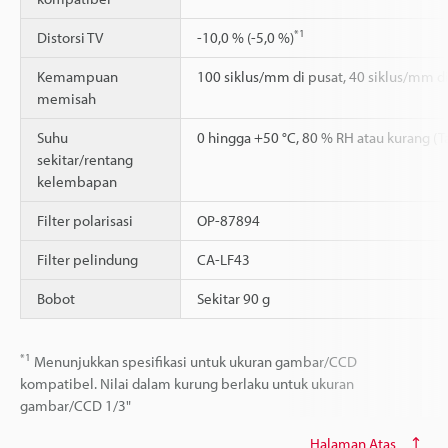
*1
Distorsi TV
-10,0 % (-5,0 %)
Kemampuan
100 siklus/mm di pusat, 40 siklus/mm di
memisah
Suhu
0 hingga +50 °C, 80 % RH atau kurang (
sekitar/rentang
kelembapan
Filter polarisasi
OP-87894
Filter pelindung
CA-LF43
Bobot
Sekitar 90 g
*1
Menunjukkan spesifikasi untuk ukuran gambar/CCD
kompatibel. Nilai dalam kurung berlaku untuk ukuran
gambar/CCD 1/3"
Halaman Atas