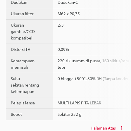
Dudukan
Dudukan-C
Ukuran filter
M62 x P0,75
Ukuran
2/3"
gambar/CCD
kompatibel
Distorsi TV
0,09%
Kemampuan
220 siklus/mm di pusat, 160 siklus/mm 
memisah
tepi
Suhu
0 hingga +50°C, 80% RH (Tanpa kondens
sekitar/rentang
kelembapan
Pelapis lensa
MULTI LAPIS PITA LEBAR
Bobot
Sekitar 232 g
Halaman Atas