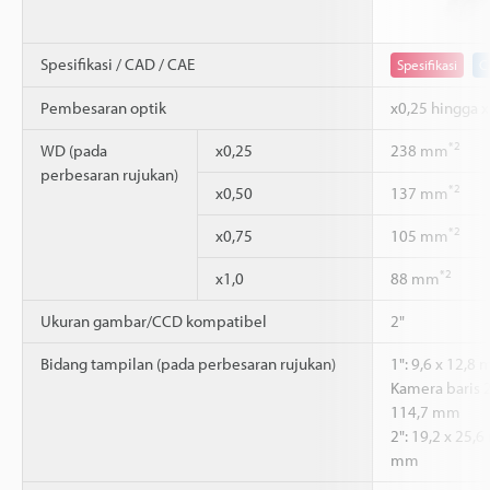
Spesifikasi / CAD / CAE
Spesifikasi
C
Pembesaran optik
x0,25 hingga x
*2
WD (pada
x0,25
238 mm
perbesaran rujukan)
*2
x0,50
137 mm
*2
x0,75
105 mm
*2
x1,0
88 mm
Ukuran gambar/CCD kompatibel
2"
Bidang tampilan (pada perbesaran rujukan)
1": 9,6 x 12,8
Kamera baris 
114,7 mm
2": 19,2 x 25,
mm