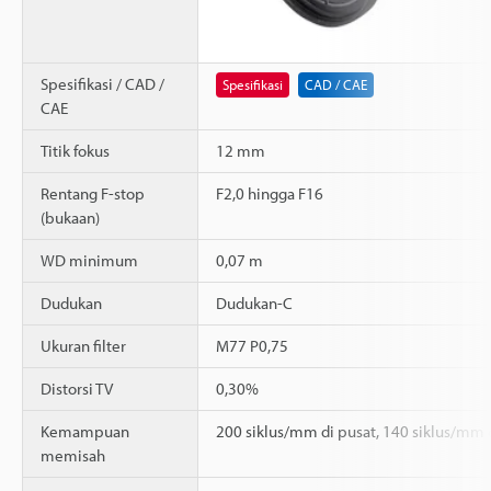
Spesifikasi / CAD /
Spesifikasi
CAD / CAE
CAE
Titik fokus
12 mm
Rentang F-stop
F2,0 hingga F16
(bukaan)
WD minimum
0,07 m
Dudukan
Dudukan-C
Ukuran filter
M77 P0,75
Distorsi TV
0,30%
Kemampuan
200 siklus/mm di pusat, 140 siklus/mm d
memisah