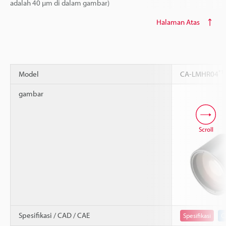
adalah 40 µm di dalam gambar)
Halaman Atas
*1
Model
CA-LMHR04
gambar
Scroll
Spesifikasi / CAD / CAE
Spesifikasi
C