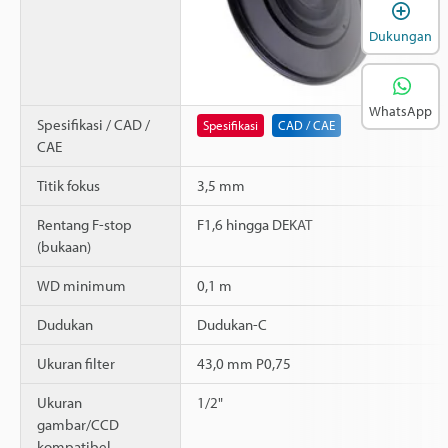
B
Dukungan
WhatsApp
Spesifikasi / CAD /
Spesifikasi
CAD / CAE
CAE
Titik fokus
3,5 mm
Rentang F-stop
F1,6 hingga DEKAT
(bukaan)
WD minimum
0,1 m
Dudukan
Dudukan-C
Ukuran filter
43,0 mm P0,75
Ukuran
1/2"
gambar/CCD
kompatibel