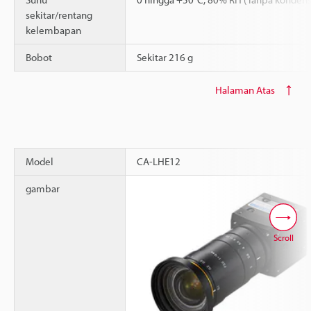
sekitar/rentang
kelembapan
Bobot
Sekitar 216 g
Halaman Atas
Model
CA-LHE12
gambar
Scroll