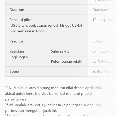
Dudukan
Dudukan-C
*
Resolusi piksel
10 µm/piksel
(US 3,5 µm: perbesaran rendah hingga US 4,4
µm: perbesaran tinggi)
*5
Resolusi
8,39 µm
Resistansi
Suhu sekitar
0 hingga +50 
lingkungan
Kelembapan relatif
80 % RH atau 
Bobot
Sekitar 400 g
*1
Nilai-nilai di atas dihitung menurut nilai desain optik. Nilai
aktual untuk lensa individu bervariasi menurut presisi
perakitannya.
*2
WD adalah jarak dari ujung lensa ke pekerjaan. Mengubah
perbesaran mengubah jarak ini.
*3