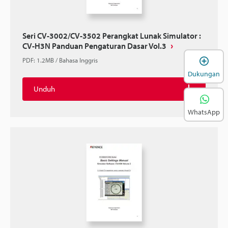
Seri CV-3002/CV-3502 Perangkat Lunak Simulator :
CV-H3N Panduan Pengaturan Dasar Vol.3
B
PDF
:
1.2MB
/
Bahasa Inggris
Dukungan
Unduh
WhatsApp