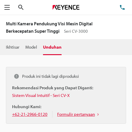
Cari
Te
Menu
Multi Kamera Pendukung Visi Mesin Digital
Berkecepatan Super Tinggi
Seri CV-3000
Ikhtisar
Model
Unduhan
Produk ini tidak lagi diproduksi
Rekomendasi Produk yang Dapat Diganti:
Sistem Visual Intuitif - Seri CV-X
Hubungi Kami:
+62-21-2966-0120
Formulir pertanyaan