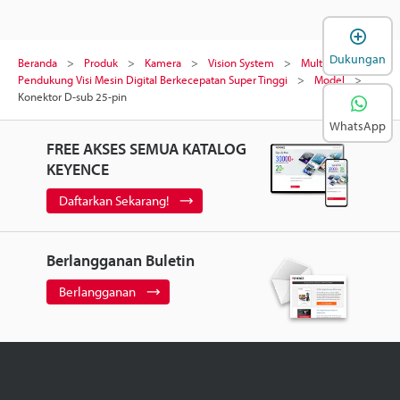
B
Dukungan
Beranda
Produk
Kamera
Vision System
Multi Kamera
Pendukung Visi Mesin Digital Berkecepatan Super Tinggi
Model
Konektor D-sub 25-pin
WhatsApp
FREE AKSES SEMUA KATALOG
KEYENCE
Daftarkan Sekarang!
Berlangganan Buletin
Berlangganan