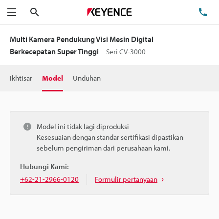
Cari
Te
Menu
Multi Kamera Pendukung Visi Mesin Digital
Berkecepatan Super Tinggi
Seri CV-3000
Ikhtisar
Model
Unduhan
Model ini tidak lagi diproduksi
Kesesuaian dengan standar sertifikasi dipastikan
sebelum pengiriman dari perusahaan kami.
Hubungi Kami:
+62-21-2966-0120
Formulir pertanyaan