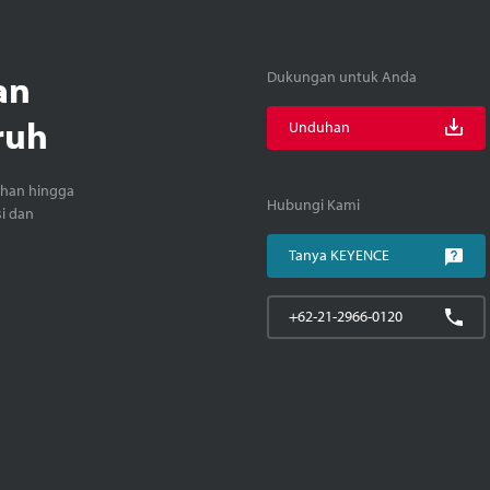
an
Dukungan untuk Anda
ruh
Unduhan
ihan hingga
Hubungi Kami
si dan
Tanya KEYENCE
+62-21-2966-0120