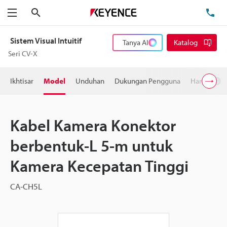
Cari
Te
Menu
Sistem Visual Intuitif
Tanya AI
Katalog
Seri CV-X
Ikhtisar
Model
Unduhan
Dukungan Pengguna
Harga
Kabel Kamera Konektor
berbentuk-L 5-m untuk
Kamera Kecepatan Tinggi
CA-CH5L