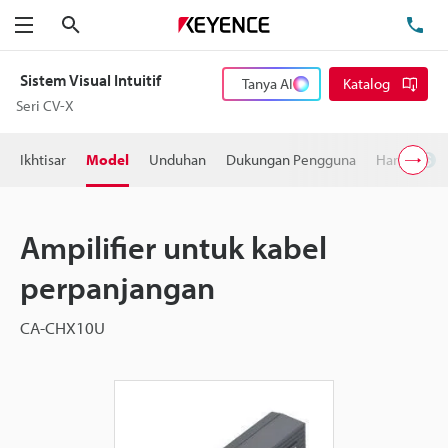
Cari
Te
Menu
Sistem Visual Intuitif
Tanya AI
Katalog
Seri CV-X
Ikhtisar
Model
Unduhan
Dukungan Pengguna
Harga
Ampilifier untuk kabel
perpanjangan
CA-CHX10U