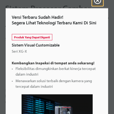
Sistem Prosesor Gambar
Fleksibel Berkecepatan Super
Versi Terbaru Sudah Hadir!
Segera Lihat Teknologi Terbaru Kami Di Sini
Tinggi
Produk Yang Dapat Diganti
Seri XG-7000
Sistem Visual Customizable
Seri XG-X
Kembangkan Inspeksi di tempat anda sekarang!
Fleksibilitas dimungkinkan berkat kinerja tercepat
dalam industri
Menawarkan solusi terbaik dengan kamera yang
tercepat dalam industri
Seri XG-7000 menawarkan pemrograman standar secara
langsung dengan pengontrol atau pemrograman tingkat lanjut
menggunakan perangkat lunak PC Vision Editor. (opsional)