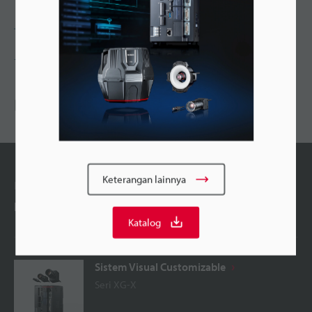
Tanya KEYENCE
+62-21-2966-0120
DISARANKAN
Keterangan lainnya
Produk Yang Dapat Diganti
Kembangkan Inspeksi di tempat anda sekarang!
Katalog
Sistem Visual Customizable
Seri XG-X