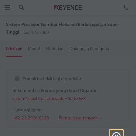
Cari
Te
Menu
Sistem Prosesor Gambar Fleksibel Berkecepatan Super
Tinggi
Seri XG-7000
Ikhtisar
Model
Unduhan
Dukungan Pengguna
Produk ini tidak lagi diproduksi
Rekomendasi Produk yang Dapat Diganti:
Sistem Visual Customizable - Seri XG-X
Hubungi Kami:
+62-21-2966-0120
Formulir pertanyaan