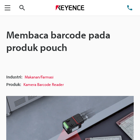
Cari
Te
Menu
Membaca barcode pada
produk pouch
Industri:
Makanan/Farmasi
Produk:
Kamera Barcode Reader