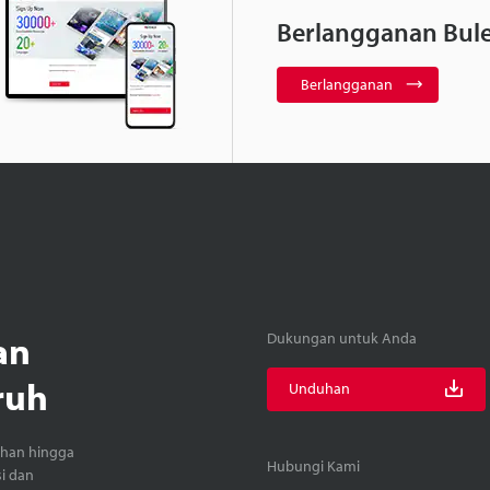
Berlangganan Bule
Berlangganan
an
Dukungan untuk Anda
ruh
Unduhan
ihan hingga
Hubungi Kami
si dan