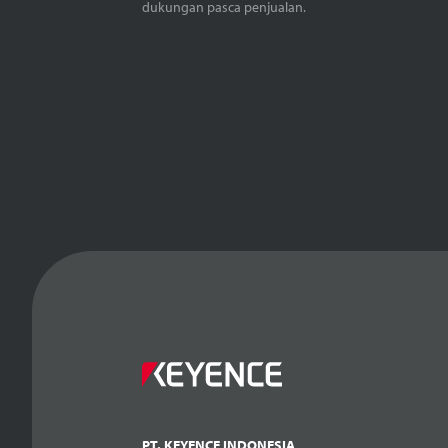
dukungan pasca penjualan.
PT. KEYENCE INDONESIA