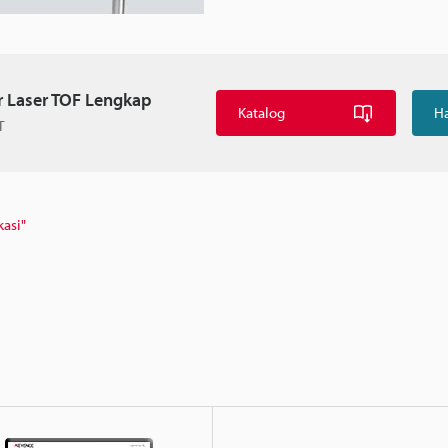
r Laser TOF Lengkap
Katalog
H
T
kasi"