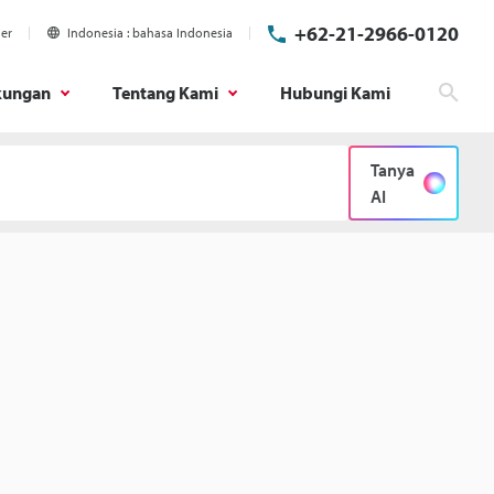
+62-21-2966-0120
ier
Indonesia
bahasa Indonesia
kungan
Tentang Kami
Hubungi Kami
Cari
Tanya
AI