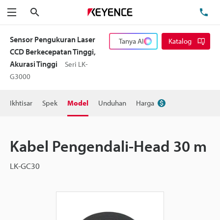
Cari
Te
Menu
Sensor Pengukuran Laser
Tanya AI
Katalog
CCD Berkecepatan Tinggi,
Akurasi Tinggi
Seri LK-
G3000
Ikhtisar
Spek
Model
Unduhan
Harga
Kabel Pengendali-Head 30 m
LK-GC30