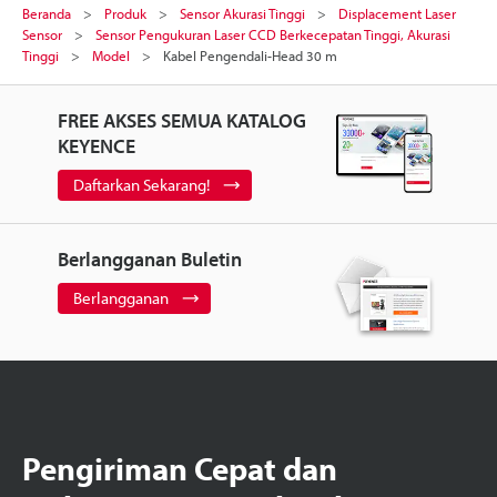
Beranda
Produk
Sensor Akurasi Tinggi
Displacement Laser
Sensor
Sensor Pengukuran Laser CCD Berkecepatan Tinggi, Akurasi
Tinggi
Model
Kabel Pengendali-Head 30 m
FREE AKSES SEMUA KATALOG
KEYENCE
Daftarkan Sekarang!
Berlangganan Buletin
Berlangganan
Pengiriman Cepat dan