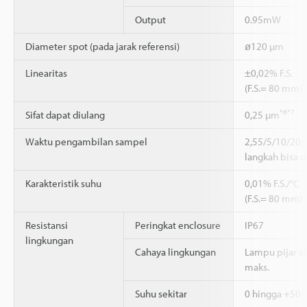
Output
0.95mW
Diameter spot (pada jarak referensi)
ø120 µm
Linearitas
±0,02% F.S.
*
(F.S.= 80 mm)
*6
*7
Sifat dapat diulang
0,25 µm
Waktu pengambilan sampel
2,55/5/10/20/
langkah bisa di
Karakteristik suhu
0,01% F.S./°C
(F.S.= 80 mm)
Resistansi
Peringkat enclosure
IP67
lingkungan
Cahaya lingkungan
Lampu pijar at
maks.
Suhu sekitar
0 hingga +50 