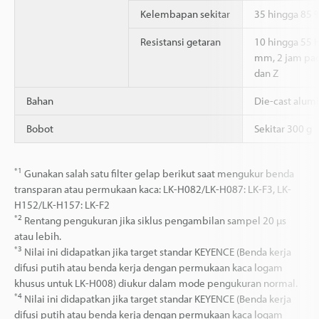
Kelembapan sekitar
35 hingga 85 
Resistansi getaran
10 hingga 55 
mm, 2 jam pad
dan Z
Bahan
Die-cast alum
Bobot
Sekitar 300 g
*1
Gunakan salah satu filter gelap berikut saat mengukur benda
transparan atau permukaan kaca: LK-H082/LK-H087: LK-F3, LK-
H152/LK-H157: LK-F2
*2
Rentang pengukuran jika siklus pengambilan sampel 20 µs
atau lebih.
*3
Nilai ini didapatkan jika target standar KEYENCE (Benda kerja
difusi putih atau benda kerja dengan permukaan kaca logam
khusus untuk LK-H008) diukur dalam mode pengukuran normal.
*4
Nilai ini didapatkan jika target standar KEYENCE (Benda kerja
difusi putih atau benda kerja dengan permukaan kaca logam