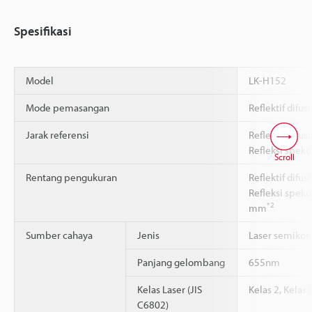
Spesifikasi
Model
LK-H152
Mode pemasangan
Reflektif difus
Jarak referensi
Reflektif difu
Refleksi spek
Scroll
Rentang pengukuran
Reflektif difu
Refleksi speku
*2
mm
Sumber cahaya
Jenis
Laser semikon
Panjang gelombang
655nm
Kelas Laser (JIS
Kelas 2, Kelas I
C6802)