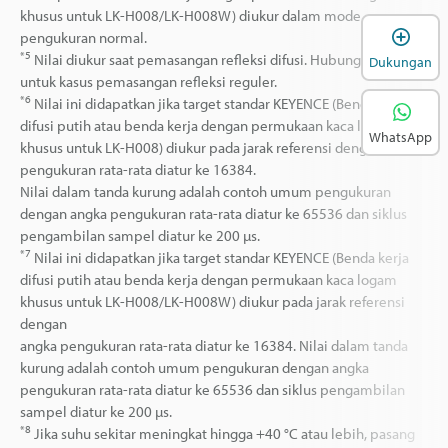
khusus untuk LK-H008/LK-H008W) diukur dalam mode
B
pengukuran normal.
*5
Nilai diukur saat pemasangan refleksi difusi. Hubungi kami
Dukungan
untuk kasus pemasangan refleksi reguler.
*6
Nilai ini didapatkan jika target standar KEYENCE (Benda kerja
difusi putih atau benda kerja dengan permukaan kaca logam
WhatsApp
khusus untuk LK-H008) diukur pada jarak referensi dengan angka
pengukuran rata-rata diatur ke 16384.
Nilai dalam tanda kurung adalah contoh umum pengukuran
dengan angka pengukuran rata-rata diatur ke 65536 dan siklus
pengambilan sampel diatur ke 200 µs.
*7
Nilai ini didapatkan jika target standar KEYENCE (Benda kerja
difusi putih atau benda kerja dengan permukaan kaca logam
khusus untuk LK-H008/LK-H008W) diukur pada jarak referensi
dengan
angka pengukuran rata-rata diatur ke 16384. Nilai dalam tanda
kurung adalah contoh umum pengukuran dengan angka
pengukuran rata-rata diatur ke 65536 dan siklus pengambilan
sampel diatur ke 200 µs.
*8
Jika suhu sekitar meningkat hingga +40 °C atau lebih, pasang