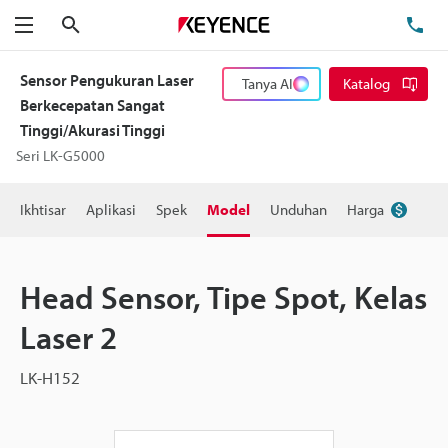
Cari
Te
Menu
Sensor Pengukuran Laser
Tanya AI
Katalog
Berkecepatan Sangat
Tinggi/Akurasi Tinggi
Seri LK-G5000
Ikhtisar
Aplikasi
Spek
Model
Unduhan
Harga
Head Sensor, Tipe Spot, Kelas
Laser 2
LK-H152